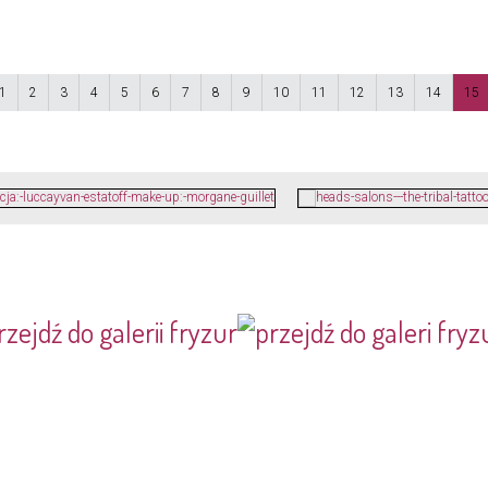
1
2
3
4
5
6
7
8
9
10
11
12
13
14
15
rzejdź do galerii fryzur