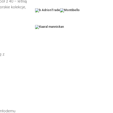
ół z 40 – letnią
orskie kolekcje,
ę z
e młodemu