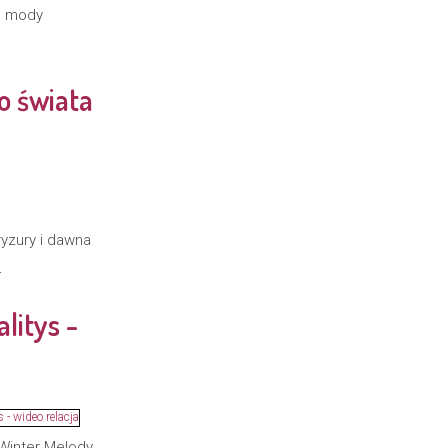
em mody
o świata
ryzury i dawna
.
litys -
Winter Melody