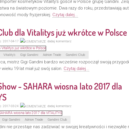
Importer kosmetyków Vitality’s gościł w Polsce grupę Gandini. Zesp
erstwa na światowym poziomie. Dwa razy do roku, przedstawiają aut
nowość mody fryzjerskiej.
Czytaj dalej...
Club dla Vitalitys już wkrótce w Polsce
2017-04-17
dodaj komentarz
Vitality’s
Gigi Gandini
Adrion Trade
Gandini Club
órca, mistrz Gigi Gandini bardzo wcześnie rozpoczął swoją przygod
 wieku 19 lat miał już swój salon.
Czytaj dalej...
Show - SAHARA wiosna lato 2017 dla
YS
2017-03-24
dodaj komentarz
Gigi Gandini
Adrion Trade
Gandini Club
dini nie przestaje nas zadziwiać w swojej kreatywności i niezwykl