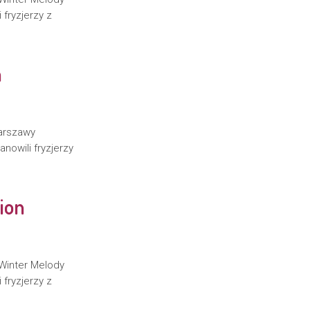
 fryzjerzy z
a
arszawy
owili fryzjerzy
tion
Winter Melody
 fryzjerzy z