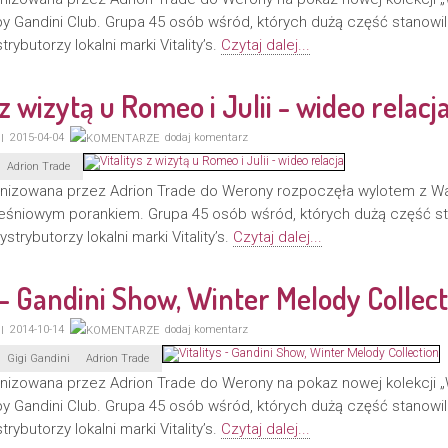
py Gandini Club. Grupa 45 osób wśród, których dużą część stanowili
strybutorzy lokalni marki Vitality’s.
Czytaj dalej...
 z wizytą u Romeo i Julii - wideo relacj
2015-04-04
dodaj komentarz
Adrion Trade
nizowana przez Adrion Trade do Werony rozpoczęła wylotem z W
niowym porankiem. Grupa 45 osób wśród, których dużą część stan
dystrybutorzy lokalni marki Vitality’s.
Czytaj dalej...
s - Gandini Show, Winter Melody Collec
2014-10-14
dodaj komentarz
Gigi Gandini
Adrion Trade
izowana przez Adrion Trade do Werony na pokaz nowej kolekcji „
py Gandini Club. Grupa 45 osób wśród, których dużą część stanowili
strybutorzy lokalni marki Vitality’s.
Czytaj dalej...