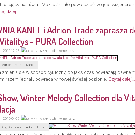
otaczający nas świat. Można śmiało powiedzieć, ze jest wizjoner
aj dalej...
IA KANEL i Adrion Trade zaprasza d
Vitalitys - PURA Collection
2016-12-05
dodaj komentarz
Adrion Trade
Kanel
 zmienia się w sposób cykliczny, co jakiś czas powracają dawne f
m razem jednak, powraca w nowej świeżej odsłonie.
Czytaj dalej..
Show, Winter Melody Collection dla Vita
lacja
2015-04-05
dodaj komentarz
Gigi Gandini
Adrion Trade
izowana przez Adrion Trade do Werony na pokaz nowej kolekcji „