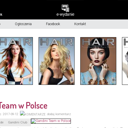
p
Ogłoszenia
Facebook
Kontakt
Team w Polsce
2017-09-12
dodaj komentarz
ade
Gandini Club