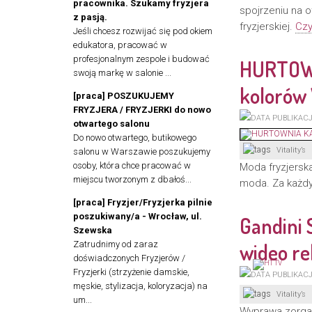
pracownika. Szukamy fryzjera
spojrzeniu na 
z pasją.
fryzjerskiej.
Czyt
Jeśli chcesz rozwijać się pod okiem
edukatora, pracować w
profesjonalnym zespole i budować
HURTOWN
swoją markę w salonie ...
kolorów 
[praca] POSZUKUJEMY
FRYZJERA / FRYZJERKI do nowo
otwartego salonu
Do nowo otwartego, butikowego
Vitality’s
salonu w Warszawie poszukujemy
osoby, która chce pracować w
Moda fryzjerska
miejscu tworzonym z dbałoś...
moda. Za każdy
[praca] Fryzjer/Fryzjerka pilnie
poszukiwany/a - Wrocław, ul.
Gandini 
Szewska
Zatrudnimy od zaraz
wideo re
doświadczonych Fryzjerów /
Fryzjerki (strzyżenie damskie,
męskie, stylizacja, koloryzacja) na
Vitality’s
um...
Wyprawa zorgan