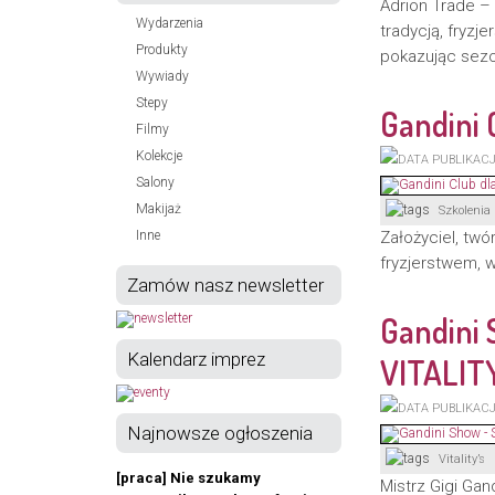
Adrion Trade – 
Wydarzenia
tradycją, fryzj
Produkty
pokazując sezo
Wywiady
Stepy
Gandini 
Filmy
Kolekcje
Salony
Makijaż
Szkolenia
Inne
Założyciel, tw
fryzjerstwem, w
Zamów nasz newsletter
Gandini 
Kalendarz imprez
VITALIT
Najnowsze ogłoszenia
Vitality’s
[praca] Nie szukamy
Mistrz Gigi Gan