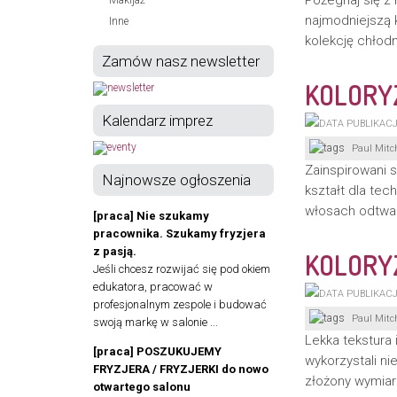
Pożegnaj się z 
Makijaż
najmodniejszą 
Inne
kolekcję chłod
Zamów nasz newsletter
KOLORYZ
Kalendarz imprez
Paul Mitch
Zainspirowani s
Najnowsze ogłoszenia
kształt dla tec
włosach odtwar
[praca] Nie szukamy
pracownika. Szukamy fryzjera
z pasją.
KOLORYZ
Jeśli chcesz rozwijać się pod okiem
edukatora, pracować w
profesjonalnym zespole i budować
Paul Mitch
swoją markę w salonie ...
Lekka tekstura i
[praca] POSZUKUJEMY
wykorzystali n
FRYZJERA / FRYZJERKI do nowo
złożony wymiar
otwartego salonu