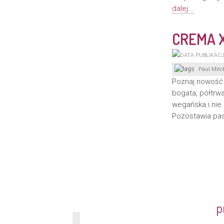
dalej...
CREMA X
Paul Mitch
Poznaj nowość w
bogata, półtrw
wegańska i nie
Pozostawia pa
p