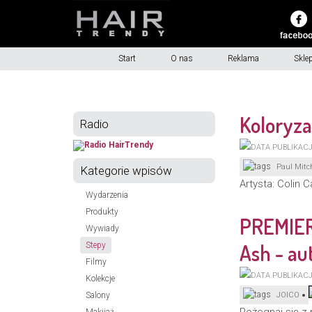
Start
O nas
Reklama
Skle
Koloryz
Radio
Paul Mitch
Kategorie wpisów
Artysta: Colin 
Wydarzenia
Produkty
PREMIER
Wywiady
Ash - au
Stepy
Filmy
Kolekcje
Salony
JOICO