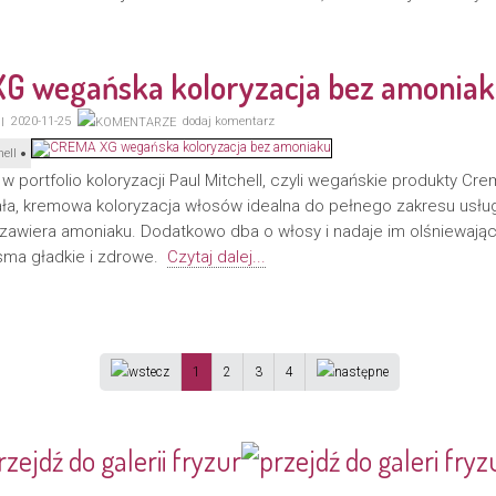
G wegańska koloryzacja bez amonia
2020-11-25
dodaj komentarz
ell
 portfolio koloryzacji Paul Mitchell, czyli wegańskie produkty Cr
ała, kremowa koloryzacja włosów idealna do pełnego zakresu usług
 zawiera amoniaku. Dodatkowo dba o włosy i nadaje im olśniewając
sma gładkie i zdrowe.
Czytaj dalej...
1
2
3
4
rzejdź do galerii fryzur