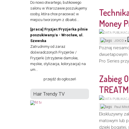
Do nowo otwartego, butikowego
salonu w Warszawie poszukujemy
Technika
osoby, która chce pracować w
miejscu tworzonym z dbałoś...
Money P
[praca] Fryzjer/Fryzjerka pilnie
poszukiwany/a - Wrocław, ul.
Szewska
JOICO
Zatrudnimy od zaraz
Poznaj niesamo
doświadczonych Fryzjerów /
dwuetapowym z
Fryzjerki (strzyżenie damskie,
Pro Series prz
męskie, stylizacja, koloryzacja) na
um...
Zabieg 
przejdź do ogłoszeń
TREATM
Hair Trendy TV
Paul Mitch
Ekskluzywny z
matowym lub pu
dzięki bogatej