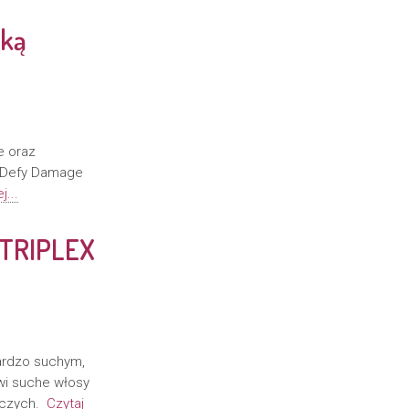
iką
e oraz
i Defy Damage
j...
ATRIPLEX
ardzo suchym,
wi suche włosy
ywczych.
Czytaj