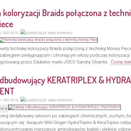
 koloryzacji Braids połączona z techn
iece
2021-02-22
dodaj komentarz
witą technikę koloryzacji Braids połączoną z techniką Money Piec
abiegiem pielęgnującym i chroniącym włosy podczas koloryzacj
ygotowaną przez Edukator marki JOICO Sandrę Chiantis.
Czytaj dale
Odbudowujący KERATRIPLEX & HYDR
ENT
2021-02-02
dodaj komentarz
ell
abieg dedykowany włosom po zabiegach chemicznych, suchym, b
szącym się. Awapuhi Wild Ginger HydraTriplex & KeraTriplex odży
, skoncentrowanej mieszance aminokwasów, białek i olejków odż