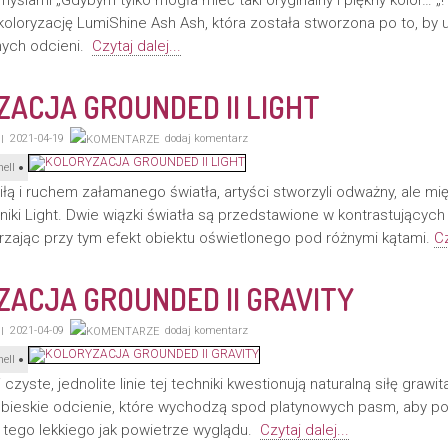
myślami „Gdybym tylko mogła mieć taki oryginalny i piękny kolor… „!
koloryzację LumiShine Ash Ash, która została stworzona po to, by 
nych odcieni.
Czytaj dalej...
ACJA GROUNDED II LIGHT
2021-04-19
dodaj komentarz
ell
iłą i ruchem załamanego światła, artyści stworzyli odważny, ale mię
hniki Light. Dwie wiązki światła są przedstawione w kontrastującyc
zając przy tym efekt obiektu oświetlonego pod różnymi kątami.
Cz
ACJA GROUNDED II GRAVITY
2021-04-09
dodaj komentarz
ell
 czyste, jednolite linie tej techniki kwestionują naturalną siłę grawita
iebieskie odcienie, które wychodzą spod platynowych pasm, aby po
 tego lekkiego jak powietrze wyglądu.
Czytaj dalej...