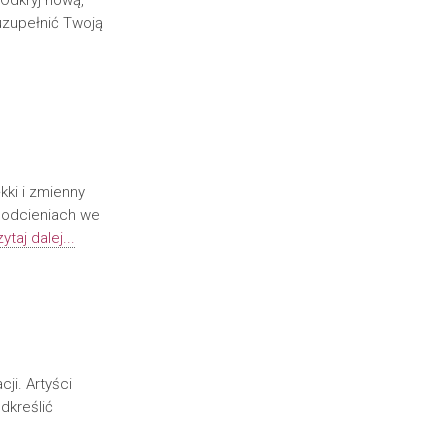
 Odkryj nową,
uzupełnić Twoją
kki i zmienny
h odcieniach we
ytaj dalej...
cji. Artyści
dkreślić