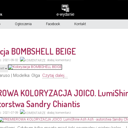
p
Ogłoszenia
Facebook
Kontakt
acja BOMBSHELL BEIGE
2021-09-02
dodaj komentarz
ell
Caruso | Modelka: Olga
Czytaj dalej...
OWA KOLORYZACJA JOICO. LumiShin
torstwa Sandry Chiantis
2021-07-09
dodaj komentarz