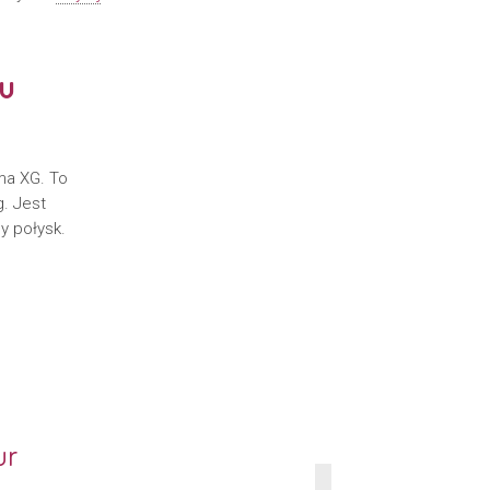
ku
ema XG. To
. Jest
y połysk.