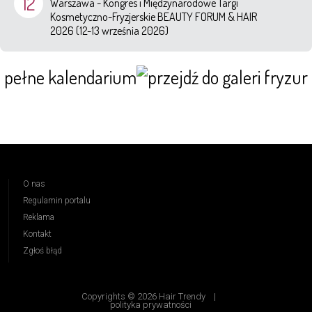
12
Warszawa - Kongres i Międzynarodowe Targi
Kosmetyczno-Fryzjerskie BEAUTY FORUM & HAIR
2026 (12-13 września 2026)
pełne kalendarium
O nas
Regulamin portalu
Reklama
Kontakt
Zgłoś błąd
Copyrights © 2026 Hair Trendy
|
polityka prywatności