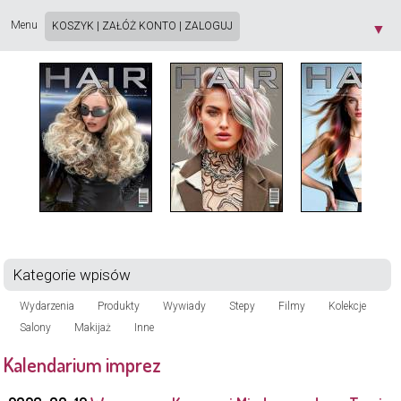
Strona używa plików cookie. Korzystając ze strony wyrażasz zgodę na używanie plików
cookie, zgodnie z aktualnymi ustawieniami przeglądarki. Dowiedz się więcej o
Polityce
Menu
KOSZYK
|
ZAŁÓŻ KONTO
|
ZALOGUJ
▼
Prywatności
[X]
Kategorie wpisów
Wydarzenia
Produkty
Wywiady
Stepy
Filmy
Kolekcje
Salony
Makijaż
Inne
Kalendarium imprez