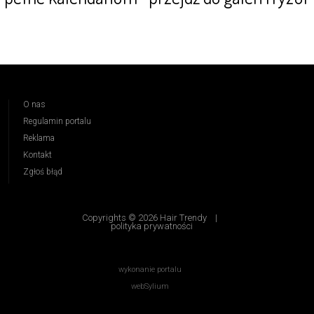
O nas
Regulamin portalu
Reklama
Kontakt
Zgłoś błąd
Copyrights © 2026 Hair Trendy
|
polityka prywatności
wykonanie portalu
webSylium