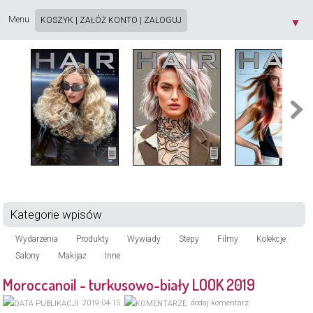
Strona używa plików cookie. Korzystając ze strony wyrażasz zgodę na używanie plików
cookie, zgodnie z aktualnymi ustawieniami przeglądarki. Dowiedz się więcej o
Polityce
Menu
KOSZYK
|
ZAŁÓŻ KONTO
|
ZALOGUJ
▼
Prywatności
[X]
Kategorie wpisów
Wydarzenia
Produkty
Wywiady
Stepy
Filmy
Kolekcje
Salony
Makijaż
Inne
Moroccanoil - turkusowo-biały LOOK 2019
2019-04-15
dodaj komentarz