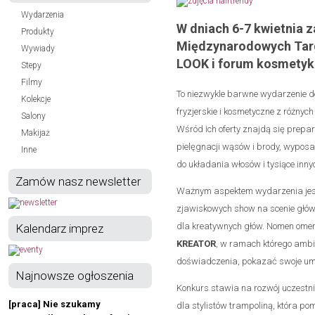
Wydarzenia
W dniach 6-7 kwietnia
Produkty
Międzynarodowych Targ
Wywiady
LOOK i forum kosmetyki 
Stepy
Filmy
To niezwykle barwne wydarzenie d
Kolekcje
fryzjerskie i kosmetyczne z różnyc
Salony
Wśród ich oferty znajdą się prepara
Makijaż
pielęgnacji wąsów i brody, wyposaż
Inne
do układania włosów i tysiące inny
Zamów nasz newsletter
Ważnym aspektem wydarzenia jest
zjawiskowych show na scenie głów
dla kreatywnych głów. Nomen omen,
Kalendarz imprez
KREATOR
, w ramach którego ambit
doświadczenia, pokazać swoje umie
Najnowsze ogłoszenia
Konkurs stawia na rozwój uczestni
[praca] Nie szukamy
dla stylistów trampoliną, która 