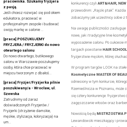
pracownika. Szukamy fryzjera
konkurencji czyli
ART&HAIR, NEW 
z pasją.
przewodnim: „Rajski ptak”. Każda 
Jeśli chcesz rozwijać się pod okiem
zobaczymy jak uczestnicy sobie z
edukatora, pracować w
profesjonalnym zespole i budować
Na uwagę publiczności zasługuje
swoją markę w salonie ...
nowe, jak i tradycyjne linie kosm
[praca] POSZUKUJEMY
wyposażenie salonu. Po sukcesie 
FRYZJERA / FRYZJERKI do nowo
targach powstanie
HAIR SCHOOL
otwartego salonu
Do nowo otwartego, butikowego
fryzjerstwie męskim, której słuch
salonu w Warszawie poszukujemy
osoby, która chce pracować w
W program targów LOOK na stałe 
miejscu tworzonym z dbałoś...
Kosmetyczne MASTER OF BEA
odniesiony w tym konkursie, które
[praca] Fryzjer/Fryzjerka pilnie
poszukiwany/a - Wrocław, ul.
Rzemieślnicza w Poznaniu, może s
Szewska
się cztery konkurencje: fryzjerstw
Zatrudnimy od zaraz
zagęszczanie włosów oraz barber
doświadczonych Fryzjerów /
Fryzjerki (strzyżenie damskie,
Nowością będą
MISTRZOSTWA P
męskie, stylizacja, koloryzacja) na
Lewandowski mieszkający i prowadz
um...