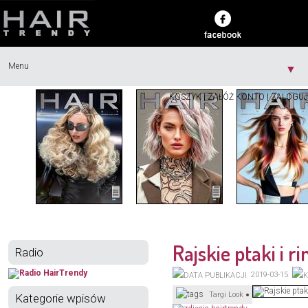
Menu
▼
KOSZYK
|
ZAŁÓŻ KONTO
|
ZALOGUJ
Rajskie ptaki i 
Radio
2019-03-15
Targi Look
Kategorie wpisów