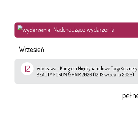
Nadchodzące wydarzenia
Wrzesień
12
Warszawa - Kongres i Międzynarodowe Targi Kosmetyc
BEAUTY FORUM & HAIR 2026 (12-13 września 2026)
pełn