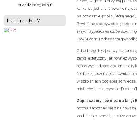
Szkocji w goleniu brzytwą podczas
przejdź do ogłoszeń
konkursu jest uhonorowanie najl
na nowo umiejętności, którą niegd
Hair Trendy TV
Rywalizacja odbywać się będzie 
w tym wypadku na barberskim ring
Look&Learn. Podczas targów odbędzi
Od dobrego fryzjera wymagane są 
zmysł estetyczny, jak również wyso
osoby wychodzące z salonu nie tylk
Nie bez znaczenia jest również to,
w szkoleniach pogłębiając wiedzę i
mistrzów i konkurowanie. Dlatego
Zapraszamy również na targi 
można zapoznać się z najnowszą of
zdobienia paznokci, a także z n