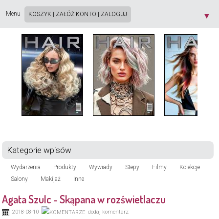
Strona używa plików cookie. Korzystając ze strony wyrażasz zgodę na używanie plików
cookie, zgodnie z aktualnymi ustawieniami przeglądarki. Dowiedz się więcej o
Polityce
Menu
KOSZYK
|
ZAŁÓŻ KONTO
|
ZALOGUJ
▼
Prywatności
[X]
Kategorie wpisów
Wydarzenia
Produkty
Wywiady
Stepy
Filmy
Kolekcje
Salony
Makijaż
Inne
Agata Szulc - Skąpana w rozświetlaczu
2018-08-10
dodaj komentarz