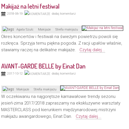
Makijaż na letni festiwal
2018-06-19
dodaj komentarz
Agata Szulc
Makijaże
Strefa makijażu
Okres koncertów i festiwali na świeżym powietrzu powoli się
rozkręca. Sprzyja temu piękna pogoda. Z racji upałów właśnie,
stawiamy raczej na delikatne makijaże.
Czytaj dalej...
AVANT-GARDE BELLE by Einat Dan
2017-10-12
dodaj komentarz
Makijaże
Strefa makijażu
W oczekiwaniu na najgorętsze karnawałowe trendy sezonu
jesień-zima 2017/2018 zapraszamy na ekskluzywne warsztaty
MASTERCLASS pod kierunkiem międzynarodowej mistrzyni
makijażu awangardowego, Einat Dan.
Czytaj dalej...