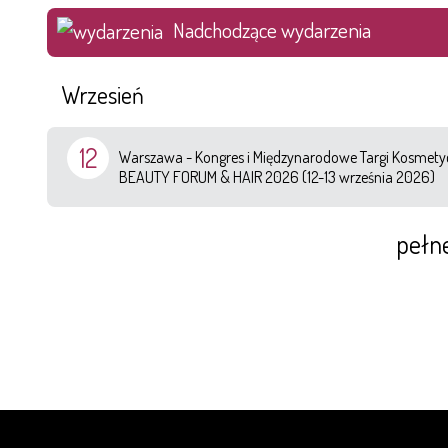
Nadchodzące wydarzenia
Wrzesień
12
Warszawa - Kongres i Międzynarodowe Targi Kosmetyc
BEAUTY FORUM & HAIR 2026 (12-13 września 2026)
pełn