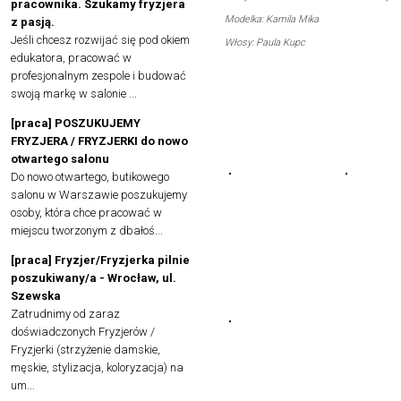
pracownika. Szukamy fryzjera
Modelka: Kamila Mika
z pasją.
Jeśli chcesz rozwijać się pod okiem
Włosy: Paula Kupc
edukatora, pracować w
profesjonalnym zespole i budować
swoją markę w salonie ...
[praca] POSZUKUJEMY
FRYZJERA / FRYZJERKI do nowo
otwartego salonu
Do nowo otwartego, butikowego
salonu w Warszawie poszukujemy
osoby, która chce pracować w
miejscu tworzonym z dbałoś...
[praca] Fryzjer/Fryzjerka pilnie
poszukiwany/a - Wrocław, ul.
Szewska
Zatrudnimy od zaraz
doświadczonych Fryzjerów /
Fryzjerki (strzyżenie damskie,
męskie, stylizacja, koloryzacja) na
um...