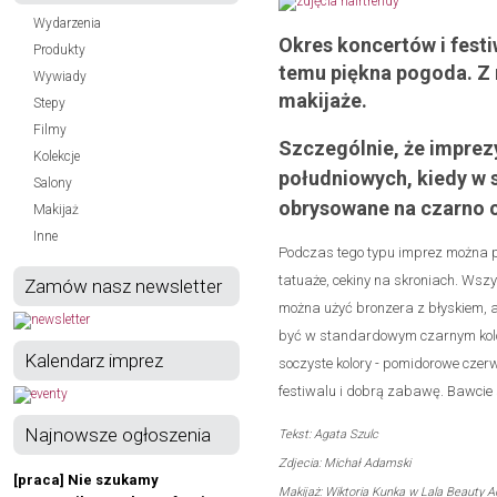
Wydarzenia
Okres koncertów i festi
Produkty
temu piękna pogoda. Z r
Wywiady
makijaże.
Stepy
Filmy
Szczególnie, że imprez
Kolekcje
południowych, kiedy w s
Salony
obrysowane na czarno c
Makijaż
Inne
Podczas tego typu imprez można po
tatuaże, cekiny na skroniach. Wszy
Zamów nasz newsletter
można użyć bronzera z błyskiem, a
być w standardowym czarnym kolorze
Kalendarz imprez
soczyste kolory - pomidorowe czerw
festiwalu i dobrą zabawę. Bawcie 
Najnowsze ogłoszenia
Tekst: Agata Szulc
Zdjecia: Michał Adamski
[praca] Nie szukamy
Makijaż: Wiktoria Kunka w Lala Beauty