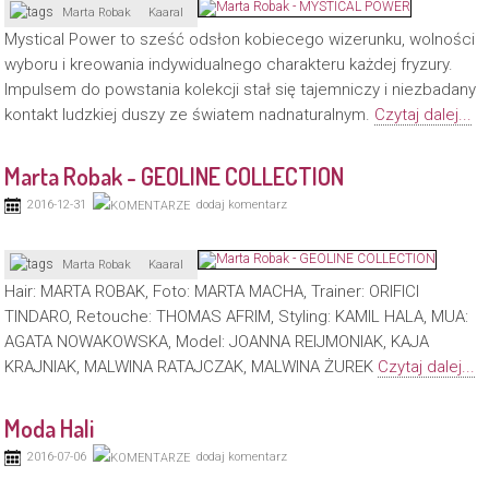
Marta Robak
Kaaral
Mystical Power to sześć odsłon kobiecego wizerunku, wolności
wyboru i kreowania indywidualnego charakteru każdej fryzury.
Impulsem do powstania kolekcji stał się tajemniczy i niezbadany
kontakt ludzkiej duszy ze światem nadnaturalnym.
Czytaj dalej...
Marta Robak - GEOLINE COLLECTION
2016-12-31
dodaj komentarz
Marta Robak
Kaaral
Hair: MARTA ROBAK, Foto: MARTA MACHA, Trainer: ORIFICI
TINDARO, Retouche: THOMAS AFRIM, Styling: KAMIL HALA, MUA:
AGATA NOWAKOWSKA, Model: JOANNA REIJMONIAK, KAJA
KRAJNIAK, MALWINA RATAJCZAK, MALWINA ŻUREK
Czytaj dalej...
Moda Hali
2016-07-06
dodaj komentarz