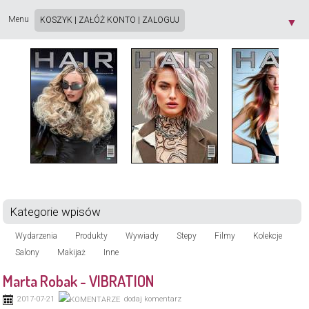
Strona używa plików cookie. Korzystając ze strony wyrażasz zgodę na używanie plików
cookie, zgodnie z aktualnymi ustawieniami przeglądarki. Dowiedz się więcej o
Polityce
Menu
KOSZYK
|
ZAŁÓŻ KONTO
|
ZALOGUJ
▼
Prywatności
[X]
Kategorie wpisów
Wydarzenia
Produkty
Wywiady
Stepy
Filmy
Kolekcje
Salony
Makijaż
Inne
Marta Robak - VIBRATION
2017-07-21
dodaj komentarz