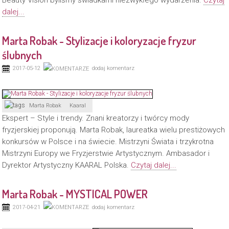
Beauty Vision byliśmy świadkami niezwykłego wydarzenia.
Czytaj
dalej...
Marta Robak - Stylizacje i koloryzacje fryzur
ślubnych
2017-05-12
dodaj komentarz
Marta Robak
Kaaral
Ekspert – Style i trendy. Znani kreatorzy i twórcy mody
fryzjerskiej proponują. Marta Robak, laureatka wielu prestiżowych
konkursów w Polsce i na świecie. Mistrzyni Świata i trzykrotna
Mistrzyni Europy we Fryzjerstwie Artystycznym. Ambasador i
Dyrektor Artystyczny KAARAL Polska.
Czytaj dalej...
Marta Robak - MYSTICAL POWER
2017-04-21
dodaj komentarz