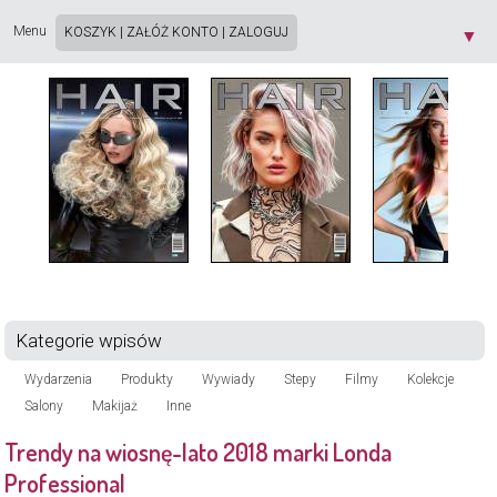
Strona używa plików cookie. Korzystając ze strony wyrażasz zgodę na używanie plików
cookie, zgodnie z aktualnymi ustawieniami przeglądarki. Dowiedz się więcej o
Polityce
Menu
KOSZYK
|
ZAŁÓŻ KONTO
|
ZALOGUJ
▼
Prywatności
[X]
Kategorie wpisów
Wydarzenia
Produkty
Wywiady
Stepy
Filmy
Kolekcje
Salony
Makijaż
Inne
Trendy na wiosnę-lato 2018 marki Londa
Professional