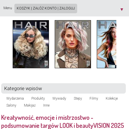
Strona używa plików cookie. Korzystając ze strony wyrażasz zgodę na używanie plików
cookie, zgodnie z aktualnymi ustawieniami przeglądarki. Dowiedz się więcej o
Polityce
Menu
KOSZYK
|
ZAŁÓŻ KONTO
|
ZALOGUJ
▼
Prywatności
[X]
Kategorie wpisów
Wydarzenia
Produkty
Wywiady
Stepy
Filmy
Kolekcje
Salony
Makijaż
Inne
Kreatywność, emocje i mistrzostwo -
podsumowanie targów LOOK i beautyVISION 2025