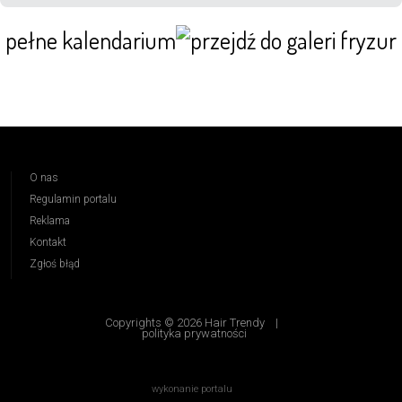
pełne kalendarium
O nas
Regulamin portalu
Reklama
Kontakt
Zgłoś błąd
Copyrights © 2026 Hair Trendy
|
polityka prywatności
wykonanie portalu