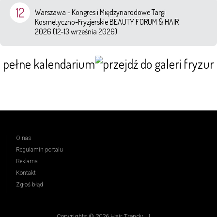
12
Warszawa - Kongres i Międzynarodowe Targi
Kosmetyczno-Fryzjerskie BEAUTY FORUM & HAIR
2026 (12-13 września 2026)
pełne kalendarium
O nas
Regulamin portalu
Reklama
Kontakt
Zgłoś błąd
Copyrights © 2026 Hair Trendy
|