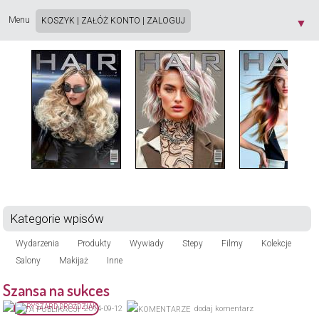
Strona używa plików cookie. Korzystając ze strony wyrażasz zgodę na używanie plików
cookie, zgodnie z aktualnymi ustawieniami przeglądarki. Dowiedz się więcej o
Polityce
Menu
KOSZYK
|
ZAŁÓŻ KONTO
|
ZALOGUJ
▼
Prywatności
[X]
Kategorie wpisów
Wydarzenia
Produkty
Wywiady
Stepy
Filmy
Kolekcje
Salony
Makijaż
Inne
Szansa na sukces
2014-09-12
dodaj komentarz