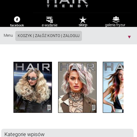
Menu
KOSZYK
|
ZAŁÓŻ KONTO
|
ZALOGUJ
▼
Kategorie wpisów