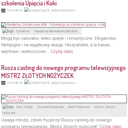
szkolenia Upięcia i Koki
2014-08-20
dodaj komentarz
Szkolenia
Akademia Berendowicz&Kublin
Mogą być naturalne, lekko upięte i romantyczne. Eleganckie,
fantazyjne i na wyjątkową okazję. Hiszpańskie, à la banan,
węzłowe i warkoczowe...
Czytaj dalej...
Rusza casting do nowego programu telewizyjnego
MISTRZ ZŁOTYCH NOŻYCZEK
2014-08-19
dodaj komentarz
Hair Trendy
Ryszard Droździak
Rafał Potomski
Mistrz Złotych
Nożyczek
Uwaga młodzi, zdolni fryzjerzy! Rusza casting do nowego
programu telewizyjnego „Mistrz złotych nożyczek”
Czytaj dalej...