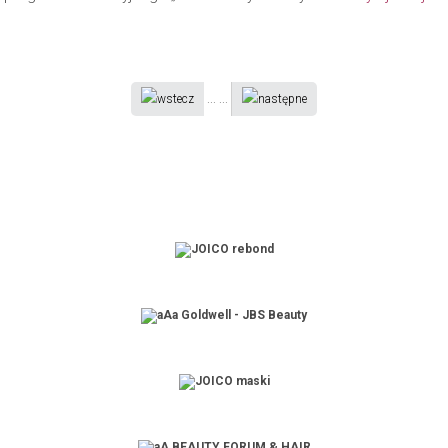
...
...