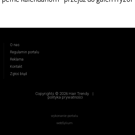
O nas
Regulamin portalu
Reklama
Kontakt
Zgłoś błąd
Copyrights © 2026 Hair Trendy
|
polityka prywatności
wykonanie portalu
webSylium