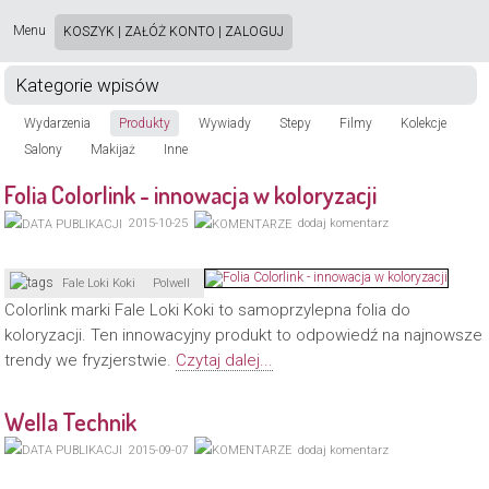
Strona używa plików cookie. Korzystając ze strony wyrażasz zgodę na używanie plików
cookie, zgodnie z aktualnymi ustawieniami przeglądarki. Dowiedz się więcej o
Polityce
Menu
KOSZYK
|
ZAŁÓŻ KONTO
|
ZALOGUJ
Prywatności
[X]
Start
Kategorie wpisów
O nas
Wydarzenia
Produkty
Wywiady
Stepy
Filmy
Kolekcje
Salony
Makijaż
Inne
Reklama
Folia Colorlink - innowacja w koloryzacji
Sklep
Ogłoszenia
2015-10-25
dodaj komentarz
Facebook
Fale Loki Koki
Polwell
Kontakt
Colorlink marki Fale Loki Koki to samoprzylepna folia do
koloryzacji. Ten innowacyjny produkt to odpowiedź na najnowsze
trendy we fryzjerstwie.
Czytaj dalej...
Wella Technik
2015-09-07
dodaj komentarz