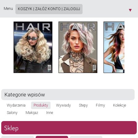
Strona używa plików cookie. Korzystając ze strony wyrażasz zgodę na używanie plików
cookie, zgodnie z aktualnymi ustawieniami przeglądarki. Dowiedz się więcej o
Polityce
Menu
KOSZYK
|
ZAŁÓŻ KONTO
|
ZALOGUJ
▼
Prywatności
[X]
Kategorie wpisów
Wydarzenia
Produkty
Wywiady
Stepy
Filmy
Kolekcje
Salony
Makijaż
Inne
Sklep