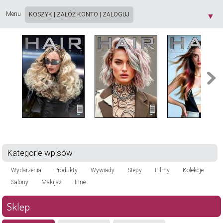
Strona używa plików cookie. Korzystając ze strony wyrażasz zgodę na używanie plików
cookie, zgodnie z aktualnymi ustawieniami przeglądarki. Dowiedz się więcej o
Polityce
Menu
KOSZYK
|
ZAŁÓŻ KONTO
|
ZALOGUJ
▼
Prywatności
[X]
Kategorie wpisów
Wydarzenia
Produkty
Wywiady
Stepy
Filmy
Kolekcje
Salony
Makijaż
Inne
Sklep