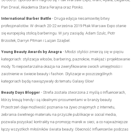
Pan Drwal, Akademia Stara Ferajna oraz Poniks.
International Barber Battle
- Druga edycja niesamowitej bitwy
profesjonalistów. W dniach 20-22 września 2019 Ptak Warsaw Expo stanie
się europejską stolicą barberingu. W jury zasiądą: Adam Szulc, Piotr
Brzostek, Darryn Pitman i Lucjan Szajbel.
Young Beauty Awards by Anagra
- Młodzi styliści zmierzą się w pięciu
kategoriach: stylizacja włosów, barbering, paznokcie, makijaż i projektowanie
mody. To niepowtarzalna okazja na zweryfikowanie swoich umiejętności i
zaistnienie w świecie beauty i fashion. Stylizacje w poszczególnych
kategoriach będą nawiązywały do tematu Galaxy Glow!
Beauty Days Blogger
- Strefa została stworzona z myślą o Influencerach,
którzy kreują trendy i są idealnymi prosumentami w branży beauty.
Przestrzeń daje możliwość poznania na żywo znajomych z Internetu,
zebrania świetnego materiału na przyszłe publikacje w social media,
pozwala pozyskać kontrakty na promocję marek w sieci, a co najważniejsze
łączy wszystkich miłośników świata beauty. Obecność Influencerów podczas