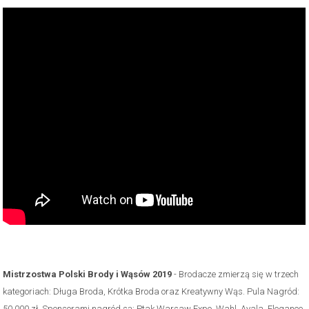
Mistrzostwa Polski Brody i Wąsów 2019
- Brodacze zmierzą się w trzech
kategoriach: Długa Broda, Krótka Broda oraz Kreatywny Wąs. Pula Nagród:
50 000 zł. Sponsorami nagród są: Ptak Warsaw Expo, Wahl, Ayala, Elegance,