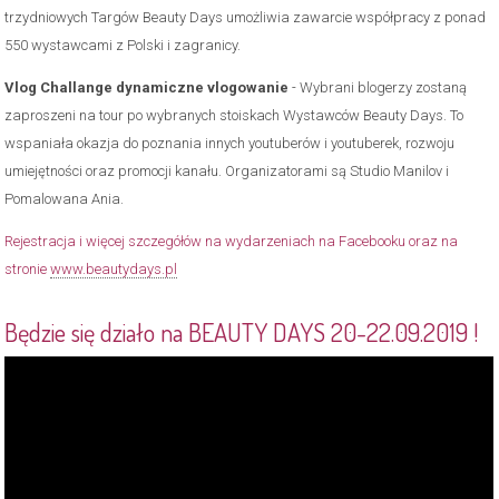
trzydniowych Targów Beauty Days umożliwia zawarcie współpracy z ponad
550 wystawcami z Polski i zagranicy.
Vlog Challange dynamiczne vlogowanie
- Wybrani blogerzy zostaną
zaproszeni na tour po wybranych stoiskach Wystawców Beauty Days. To
wspaniała okazja do poznania innych youtuberów i youtuberek, rozwoju
umiejętności oraz promocji kanału. Organizatorami są Studio Manilov i
Pomalowana Ania.
Rejestracja i więcej szczegółów na wydarzeniach na Facebooku oraz na
stronie
www.beautydays.pl
Będzie się działo na BEAUTY DAYS 20-22.09.2019 !