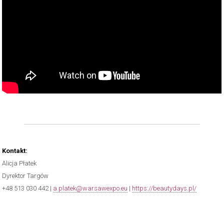
Kontakt:
Alicja Płatek
Dyrektor Targów
+48 513 030 442 |
a.platek@warsawexpo.eu
|
https://beautydays.pl/