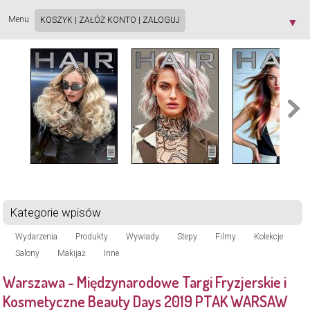
Strona używa plików cookie. Korzystając ze strony wyrażasz zgodę na używanie plików
cookie, zgodnie z aktualnymi ustawieniami przeglądarki. Dowiedz się więcej o
Polityce
Menu
KOSZYK
|
ZAŁÓŻ KONTO
|
ZALOGUJ
▼
Prywatności
[X]
Kategorie wpisów
Wydarzenia
Produkty
Wywiady
Stepy
Filmy
Kolekcje
Salony
Makijaż
Inne
Warszawa - Międzynarodowe Targi Fryzjerskie i
Kosmetyczne Beauty Days 2019 PTAK WARSAW