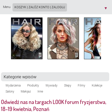
Strona używa plików cookie. Korzystając ze strony wyrażasz zgodę na używanie plików
cookie, zgodnie z aktualnymi ustawieniami przeglądarki. Dowiedz się więcej o
Polityce
Menu
KOSZYK
|
ZAŁÓŻ KONTO
|
ZALOGUJ
▼
Prywatności
[X]
Kategorie wpisów
Wydarzenia
Produkty
Wywiady
Stepy
Filmy
Kolekcje
Salony
Makijaż
Inne
Odwiedź nas na targach LOOK forum fryzjerstwa,
18-19 kwietnia, Poznań