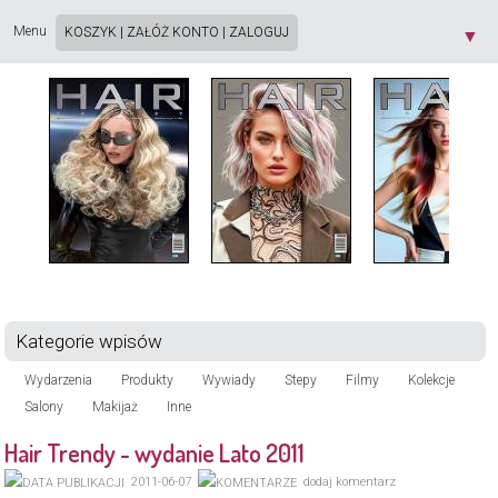
Strona używa plików cookie. Korzystając ze strony wyrażasz zgodę na używanie plików
cookie, zgodnie z aktualnymi ustawieniami przeglądarki. Dowiedz się więcej o
Polityce
Menu
KOSZYK
|
ZAŁÓŻ KONTO
|
ZALOGUJ
▼
Prywatności
[X]
Kategorie wpisów
Wydarzenia
Produkty
Wywiady
Stepy
Filmy
Kolekcje
Salony
Makijaż
Inne
Hair Trendy - wydanie Lato 2011
2011-06-07
dodaj komentarz