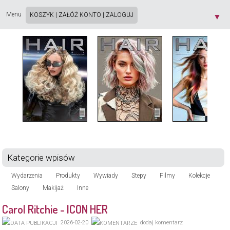
Strona używa plików cookie. Korzystając ze strony wyrażasz zgodę na używanie plików
cookie, zgodnie z aktualnymi ustawieniami przeglądarki. Dowiedz się więcej o
Polityce
Menu
KOSZYK
|
ZAŁÓŻ KONTO
|
ZALOGUJ
▼
Prywatności
[X]
Kategorie wpisów
Wydarzenia
Produkty
Wywiady
Stepy
Filmy
Kolekcje
Salony
Makijaż
Inne
Carol Ritchie - ICON HER
2026-02-20
dodaj komentarz