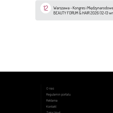
12
Warszawa - Kongres i Międzynarodowe 
BEAUTY FORUM & HAIR 2026 (12-13 wr
O nas
Regulamin portalu
Reklama
Kontakt
Zgłoś błąd