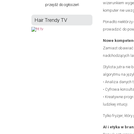
wizerunkiem wygen
przejdź do ogłoszeń
komputer nie uwzg
Hair Trendy TV
Ponadto niektórzy
prowadzić do powta
Nowe kompetencj
Zamiast obawiać si
nadchodzących lat
Stylista jutra nie
algorytmu na język
• Analiza danych t
• Cyfrowa konsulta
• Kreatywne progr
ludzkiej intuicji.
Tylko fryzjer, któ
AI i etyka w bra