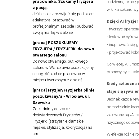
pracownika. Szukamy fryzjera
codzienną pracę p
z pasją.
w kilka sekund wy
Jeśli chcesz rozwijać się pod okiem
edukatora, pracować w
Dzięki AI fryzje
profesjonalnym zespole i budować
- tworzyć sperson
swoją markę w salonie ...
- testować cyfrow
[praca] POSZUKUJEMY
- inspirować się 
FRYZJERA / FRYZJERKI do nowo
- projektować kol
otwartego salonu
Do nowo otwartego, butikowego
Co więcej, AI umoż
salonu w Warszawie poszukujemy
promocyjnych salon
osoby, która chce pracować w
miejscu tworzonym z dbałoś...
Kiedy sztuczna 
[praca] Fryzjer/Fryzjerka pilnie
staje się rywale
poszukiwany/a - Wrocław, ul.
Jednak każda rewol
Szewska
samodzielnie kreo
Zatrudnimy od zaraz
zalewane są „AI ha
doświadczonych Fryzjerów /
Fryzjerki (strzyżenie damskie,
fizycznego odpowi
męskie, stylizacja, koloryzacja) na
um...
W efekcie rośnie 