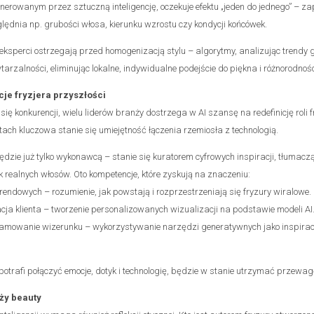
erowanym przez sztuczną inteligencję, oczekuje efektu „jeden do jednego” – za
lędnia np. grubości włosa, kierunku wzrostu czy kondycji końcówek.
 eksperci ostrzegają przed homogenizacją stylu – algorytmy, analizując trendy 
rzalności, eliminując lokalne, indywidualne podejście do piękna i różnorodnośc
e fryzjera przyszłości
ę konkurencji, wielu liderów branży dostrzega w AI szansę na redefinicję roli f
ach kluczowa stanie się umiejętność łączenia rzemiosła z technologią.
 będzie już tylko wykonawcą – stanie się kuratorem cyfrowych inspiracji, tłumac
 realnych włosów. Oto kompetencje, które zyskują na znaczeniu:
rendowych – rozumienie, jak powstają i rozprzestrzeniają się fryzury wiralowe.
cja klienta – tworzenie personalizowanych wizualizacji na podstawie modeli AI
amowanie wizerunku – wykorzystywanie narzędzi generatywnych jako inspiracji
ry potrafi połączyć emocje, dotyk i technologię, będzie w stanie utrzymać przew
nży beauty