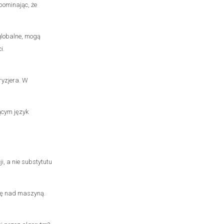
pominając, że
globalne, mogą
i.
ryzjera. W
zącym język
.
, a nie substytutu
agę nad maszyną.