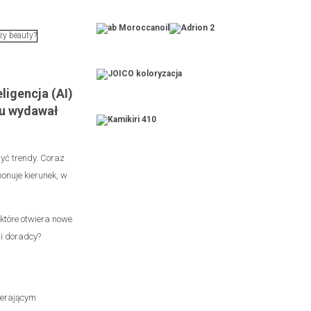
ligencja (AI)
mu wydawał
zyć trendy. Coraz
ponuje kierunek, w
które otwiera nowe
 i doradcy?
ierającym