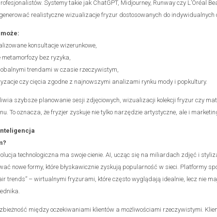
rofesjonalistów. Systemy takie jak ChatGPT, Midjourney, Runway czy L’Oréal Bea
generować realistyczne wizualizacje fryzur dostosowanych do indywidualnych c
r może:
alizowane konsultacje wizerunkowe,
e metamorfozy bez ryzyka,
globalnymi trendami w czasie rzeczywistym,
oryzacje czy cięcia zgodne z najnowszymi analizami rynku mody i popkultury.
liwia szybsze planowanie sesji zdjęciowych, wizualizacji kolekcji fryzur czy ma
u. To oznacza, że fryzjer zyskuje nie tylko narzędzie artystyczne, ale i marketi
inteligencja
m?
ucja technologiczna ma swoje cienie. AI, ucząc się na miliardach zdjęć i stylizac
wać nowe formy, które błyskawicznie zyskują popularność w sieci. Platformy sp
ir trends” – wirtualnymi fryzurami, które często wyglądają idealnie, lecz nie m
ednika.
rozbieżność między oczekiwaniami klientów a możliwościami rzeczywistymi. Klie