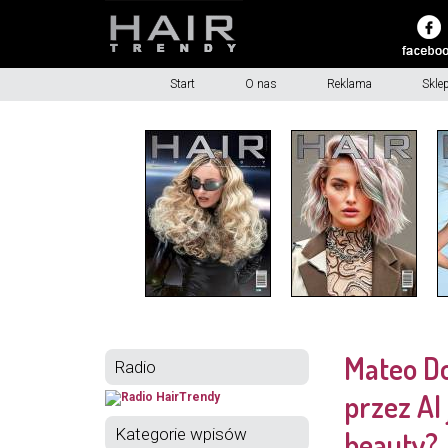
Start
O nas
Reklama
Skle
Mateo Do
Radio
przez AI
Kategorie wpisów
beauty?