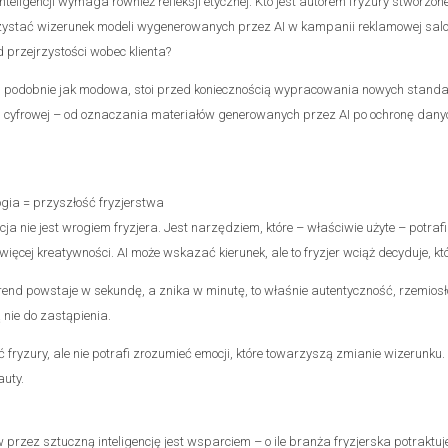
nteligencji wymaga również refleksji etycznej. Kto jest autorem fryzury stworzon
ystać wizerunek modeli wygenerowanych przez AI w kampanii reklamowej sal
przejrzystości wobec klienta?
a, podobnie jak modowa, stoi przed koniecznością wypracowania nowych stand
 cyfrowej – od oznaczania materiałów generowanych przez AI po ochronę dany
ogia = przyszłość fryzjerstwa
cja nie jest wrogiem fryzjera. Jest narzędziem, które – właściwie użyte – potra
więcej kreatywności. AI może wskazać kierunek, ale to fryzjer wciąż decyduje, k
rend powstaje w sekundę, a znika w minutę, to właśnie autentyczność, rzemiosło
 nie do zastąpienia.
fryzury, ale nie potrafi zrozumieć emocji, które towarzyszą zmianie wizerunku. 
uty.
przez sztuczną inteligencję jest wsparciem – o ile branża fryzjerska potraktuje 