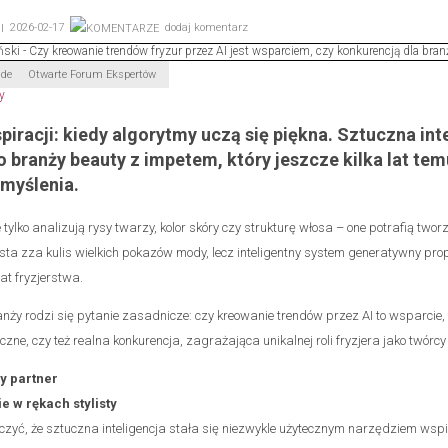
2026-02-17
dodaj komentarz
ade
Otwarte Forum Ekspertów
piracji: kiedy algorytmy uczą się piękna. Sztuczna inte
o branży beauty z impetem, który jeszcze kilka lat te
omyślenia.
 tylko analizują rysy twarzy, kolor skóry czy strukturę włosa – one potrafią twor
ylista zza kulis wielkich pokazów mody, lecz inteligentny system generatywny pro
at fryzjerstwa.
nży rodzi się pytanie zasadnicze: czy kreowanie trendów przez AI to wsparcie, 
czne, czy też realna konkurencja, zagrażająca unikalnej roli fryzjera jako twórcy
y partner
 w rękach stylisty
zyć, że sztuczna inteligencja stała się niezwykle użytecznym narzędziem wsp