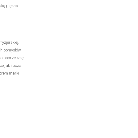
uką piękna.
yzjerskiej.
ch pomysłów,
ko poprzeczkę,
ce jak i poza
torem marki