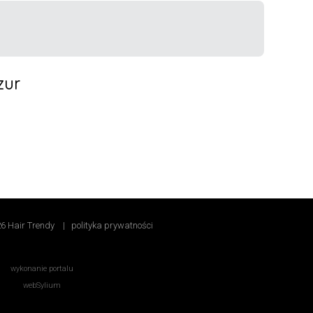
6 Hair Trendy
|
polityka prywatności
wykonanie portalu
webSylium