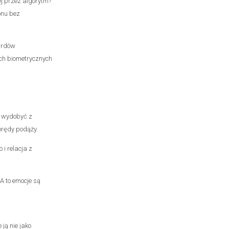
ej przez algorytm?
onu bez
ardów
ch biometrycznych
fi wydobyć z
tórędy podąży.
 i relacja z
A to emocje są
ją nie jako