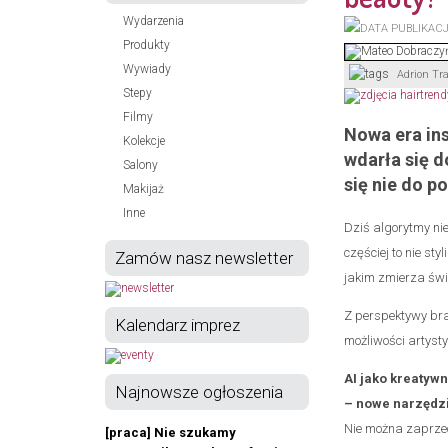
Wydarzenia
Produkty
Wywiady
Adrion Tr
Stepy
Filmy
Nowa era ins
Kolekcje
wdarła się d
Salony
się nie do p
Makijaż
Inne
Dziś algorytmy nie
częściej to nie st
Zamów nasz newsletter
jakim zmierza świ
Z perspektywy bra
Kalendarz imprez
możliwości artysty
AI jako kreatywn
Najnowsze ogłoszenia
– nowe narzędzie
Nie można zaprzec
[praca] Nie szukamy