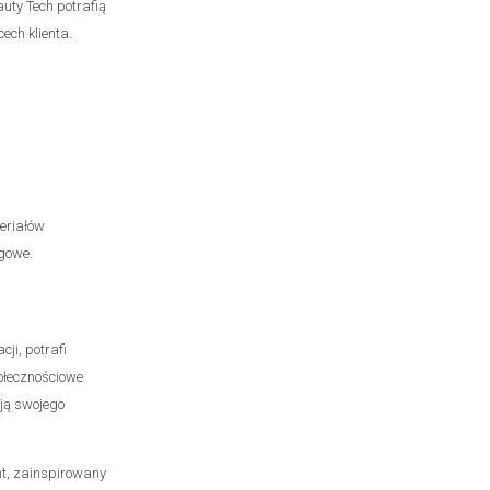
uty Tech potrafią
ech klienta.
teriałów
ngowe.
ji, potrafi
ołecznościowe
ają swojego
nt, zainspirowany