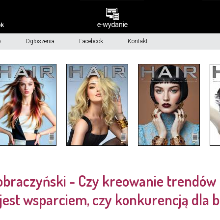
p
Ogłoszenia
Facebook
Kontakt
braczyński - Czy kreowanie trendów 
 jest wsparciem, czy konkurencją dla 