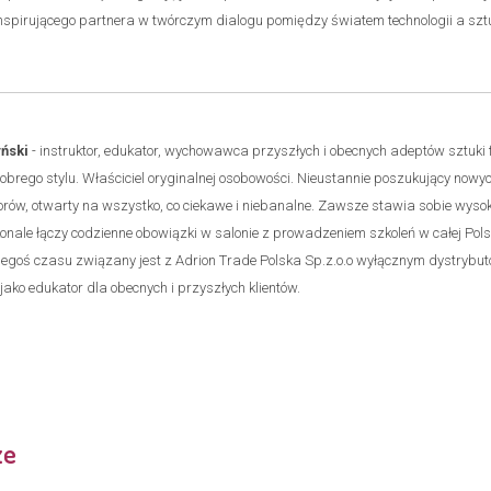
 inspirującego partnera w twórczym dialogu pomiędzy światem technologii a szt
ński
- instruktor, edukator, wychowawca przyszłych i obecnych adeptów sztuki fr
obrego stylu. Właściciel oryginalnej osobowości. Nieustannie poszukujący nowy
olorów, otwarty na wszystko, co ciekawe i niebanalne. Zawsze stawia sobie wyso
onale łączy codzienne obowiązki w salonie z prowadzeniem szkoleń w całej Pols
iegoś czasu związany jest z Adrion Trade Polska Sp.z.o.o wyłącznym dystrybu
e jako edukator dla obecnych i przyszłych klientów.
ze