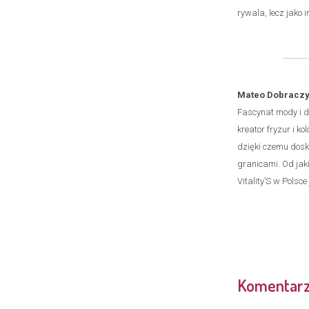
rywala, lecz jako
Mateo Dobraczy
Fascynat mody i d
kreator fryzur i k
dzięki czemu dosk
granicami. Od jak
Vitality’S w Polsc
Komentar