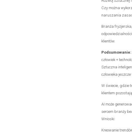
Rozwój sztucznej i
Czy można wykorz
naruszania zasad 
Branża fryzjersk
odpowiedzialności
klientów.
Podsumowanie:
człowiek + technol
Sztuczna inteligen
człowieka jeszcze 
W świecie, gdzie t
klientem pozostają
AI może generować 
sercem branży bea
Wnioski:
Kreowanie trendów 