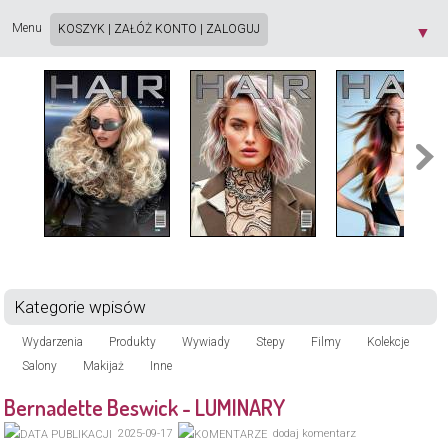
Strona używa plików cookie. Korzystając ze strony wyrażasz zgodę na używanie plików
cookie, zgodnie z aktualnymi ustawieniami przeglądarki. Dowiedz się więcej o
Polityce
Menu
KOSZYK
|
ZAŁÓŻ KONTO
|
ZALOGUJ
▼
Prywatności
[X]
Kategorie wpisów
Wydarzenia
Produkty
Wywiady
Stepy
Filmy
Kolekcje
Salony
Makijaż
Inne
Bernadette Beswick - LUMINARY
2025-09-17
dodaj komentarz