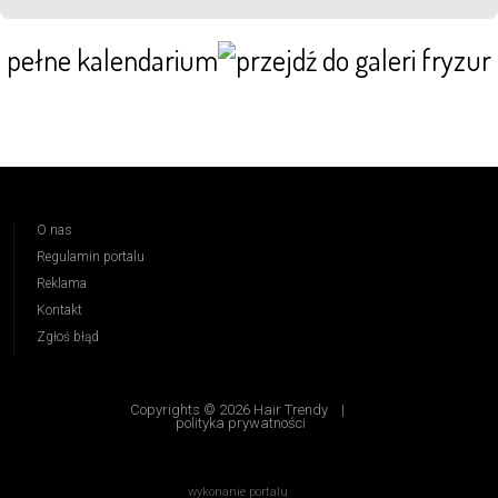
pełne kalendarium
O nas
Regulamin portalu
Reklama
Kontakt
Zgłoś błąd
Copyrights © 2026 Hair Trendy
|
polityka prywatności
wykonanie portalu