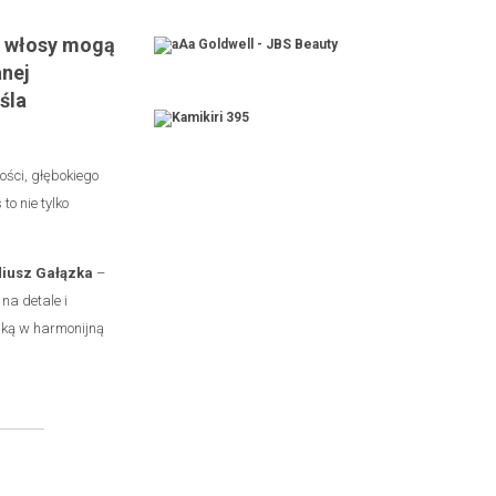
e włosy mogą
nej
śla
ości, głębokiego
to nie tylko
diusz Gałązka
–
na detale i
rską w harmonijną