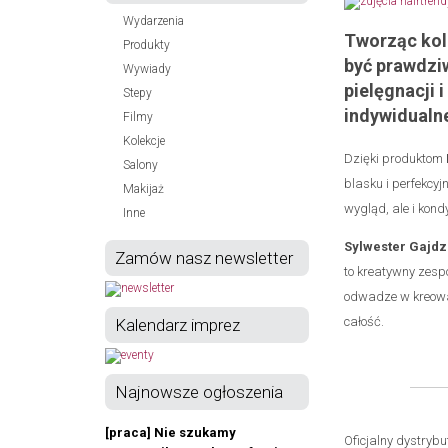
Wydarzenia
Tworząc kol
Produkty
być prawdzi
Wywiady
pielęgnacji 
Stepy
indywidualne
Filmy
Kolekcje
Dzięki produktom
Salony
blasku i perfekcyj
Makijaż
wygląd, ale i kond
Inne
Sylwester Gajdz
Zamów nasz newsletter
to kreatywny zespó
odwadze w kreowan
całość.
Kalendarz imprez
Najnowsze ogłoszenia
[praca] Nie szukamy
Oficjalny dystrybu