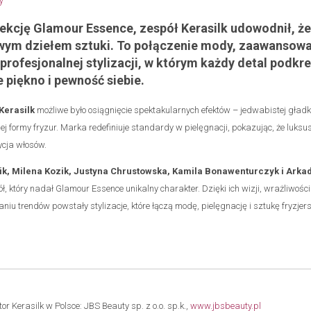
ekcję Glamour Essence, zespół Kerasilk udowodnił, ż
wym dziełem sztuki. To połączenie mody, zaawansowa
i profesjonalnej stylizacji, w którym każdy detal podkre
 piękno i pewność siebie.
Kerasilk
możliwe było osiągnięcie spektakularnych efektów – jedwabistej gładk
nej formy fryzur. Marka redefiniuje standardy w pielęgnacji, pokazując, że luksus 
ycja włosów.
ik, Milena Kozik, Justyna Chrustowska, Kamila Bonawenturczyk i Arka
ł, który nadał Glamour Essence unikalny charakter. Dzięki ich wizji, wrażliwości 
iu trendów powstały stylizacje, które łączą modę, pielęgnację i sztukę fryzje
tor Kerasilk w Polsce: JBS Beauty sp. z o.o. sp.k.,
www.jbsbeauty.pl