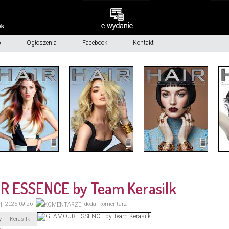
p
Ogłoszenia
Facebook
Kontakt
 ESSENCE by Team Kerasilk
2025-09-26
dodaj komentarz
y
Kerasilk