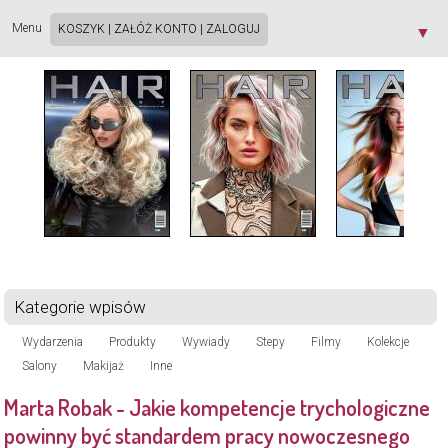
Strona używa plików cookie. Korzystając ze strony wyrażasz zgodę na używanie plików
cookie, zgodnie z aktualnymi ustawieniami przeglądarki. Dowiedz się więcej o
Polityce
Menu
KOSZYK
|
ZAŁÓŻ KONTO
|
ZALOGUJ
▼
Prywatności
[X]
Kategorie wpisów
Wydarzenia
Produkty
Wywiady
Stepy
Filmy
Kolekcje
Salony
Makijaż
Inne
Marta Robak - Jakie kompetencje trychologiczne
powinny być standardem pracy nowoczesnego