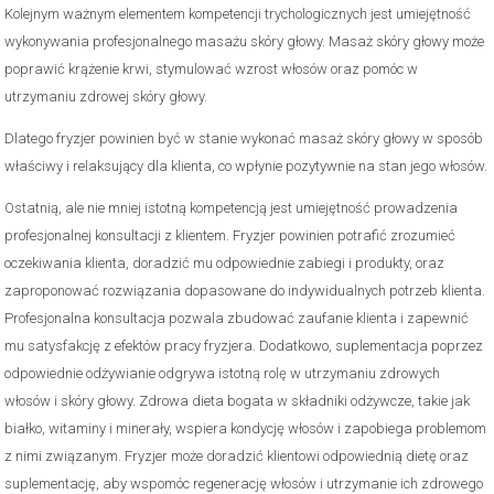
Kolejnym ważnym elementem kompetencji trychologicznych jest umiejętność
wykonywania profesjonalnego masażu skóry głowy. Masaż skóry głowy może
poprawić krążenie krwi, stymulować wzrost włosów oraz pomóc w
utrzymaniu zdrowej skóry głowy.
Dlatego fryzjer powinien być w stanie wykonać masaż skóry głowy w sposób
właściwy i relaksujący dla klienta, co wpłynie pozytywnie na stan jego włosów.
Ostatnią, ale nie mniej istotną kompetencją jest umiejętność prowadzenia
profesjonalnej konsultacji z klientem. Fryzjer powinien potrafić zrozumieć
oczekiwania klienta, doradzić mu odpowiednie zabiegi i produkty, oraz
zaproponować rozwiązania dopasowane do indywidualnych potrzeb klienta.
Profesjonalna konsultacja pozwala zbudować zaufanie klienta i zapewnić
mu satysfakcję z efektów pracy fryzjera. Dodatkowo, suplementacja poprzez
odpowiednie odżywianie odgrywa istotną rolę w utrzymaniu zdrowych
włosów i skóry głowy. Zdrowa dieta bogata w składniki odżywcze, takie jak
białko, witaminy i minerały, wspiera kondycję włosów i zapobiega problemom
z nimi związanym. Fryzjer może doradzić klientowi odpowiednią dietę oraz
suplementację, aby wspomóc regenerację włosów i utrzymanie ich zdrowego