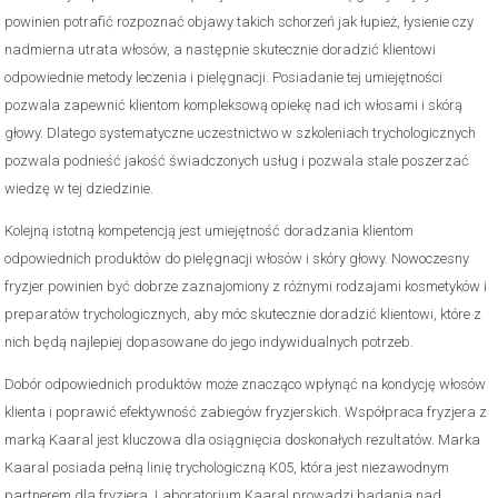
powinien potrafić rozpoznać objawy takich schorzeń jak łupież, łysienie czy
nadmierna utrata włosów, a następnie skutecznie doradzić klientowi
odpowiednie metody leczenia i pielęgnacji. Posiadanie tej umiejętności
pozwala zapewnić klientom kompleksową opiekę nad ich włosami i skórą
głowy. Dlatego systematyczne uczestnictwo w szkoleniach trychologicznych
pozwala podnieść jakość świadczonych usług i pozwala stale poszerzać
wiedzę w tej dziedzinie.
Kolejną istotną kompetencją jest umiejętność doradzania klientom
odpowiednich produktów do pielęgnacji włosów i skóry głowy. Nowoczesny
fryzjer powinien być dobrze zaznajomiony z różnymi rodzajami kosmetyków i
preparatów trychologicznych, aby móc skutecznie doradzić klientowi, które z
nich będą najlepiej dopasowane do jego indywidualnych potrzeb.
Dobór odpowiednich produktów może znacząco wpłynąć na kondycję włosów
klienta i poprawić efektywność zabiegów fryzjerskich. Współpraca fryzjera z
marką Kaaral jest kluczowa dla osiągnięcia doskonałych rezultatów. Marka
Kaaral posiada pełną linię trychologiczną K05, która jest niezawodnym
partnerem dla fryzjera. Laboratorium Kaaral prowadzi badania nad