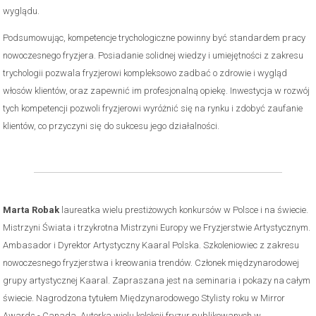
wyglądu.
Podsumowując, kompetencje trychologiczne powinny być standardem pracy
nowoczesnego fryzjera. Posiadanie solidnej wiedzy i umiejętności z zakresu
trychologii pozwala fryzjerowi kompleksowo zadbać o zdrowie i wygląd
włosów klientów, oraz zapewnić im profesjonalną opiekę. Inwestycja w rozwój
tych kompetencji pozwoli fryzjerowi wyróżnić się na rynku i zdobyć zaufanie
klientów, co przyczyni się do sukcesu jego działalności.
Marta Robak
laureatka wielu prestiżowych konkursów w Polsce i na świecie.
Mistrzyni Świata i trzykrotna Mistrzyni Europy we Fryzjerstwie Artystycznym.
Ambasador i Dyrektor Artystyczny Kaaral Polska. Szkoleniowiec z zakresu
nowoczesnego fryzjerstwa i kreowania trendów. Członek międzynarodowej
grupy artystycznej Kaaral. Zapraszana jest na seminaria i pokazy na całym
świecie. Nagrodzona tytułem Międzynarodowego Stylisty roku w Mirror
Awards - Canada. Autorka wielu kolekcji fryzur publikowanych w