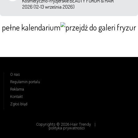
Kosmetyczno-Fryzjerskie BEAUTY FORUM & HAIR
2026 (12-13 września 2026)
pełne kalendarium
O nas
Regulamin portalu
Reklama
Kontakt
Zgłoś błąd
Copyrights © 2026 Hair Trendy
|
polityka prywatności