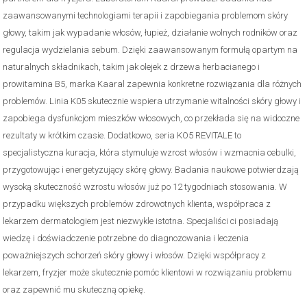
zaawansowanymi technologiami terapii i zapobiegania problemom skóry
głowy, takim jak wypadanie włosów, łupież, działanie wolnych rodników oraz
regulacja wydzielania sebum. Dzięki zaawansowanym formułą opartym na
naturalnych składnikach, takim jak olejek z drzewa herbacianego i
prowitamina B5, marka Kaaral zapewnia konkretne rozwiązania dla różnych
problemów. Linia K05 skutecznie wspiera utrzymanie witalności skóry głowy i
zapobiega dysfunkcjom mieszków włosowych, co przekłada się na widoczne
rezultaty w krótkim czasie. Dodatkowo, seria KO5 REVITALE to
specjalistyczna kuracja, która stymuluje wzrost włosów i wzmacnia cebulki,
przygotowując i energetyzujący skórę głowy. Badania naukowe potwierdzają
wysoką skuteczność wzrostu włosów już po 12 tygodniach stosowania. W
przypadku większych problemów zdrowotnych klienta, współpraca z
lekarzem dermatologiem jest niezwykle istotna. Specjaliści ci posiadają
wiedzę i doświadczenie potrzebne do diagnozowania i leczenia
poważniejszych schorzeń skóry głowy i włosów. Dzięki współpracy z
lekarzem, fryzjer może skutecznie pomóc klientowi w rozwiązaniu problemu
oraz zapewnić mu skuteczną opiekę.