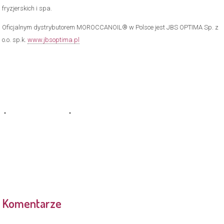
fryzjerskich i spa.
Oficjalnym dystrybutorem MOROCCANOIL® w Polsce jest JBS OPTIMA Sp. z
o.o. sp.k.
www.jbsoptima.pl
Komentarze