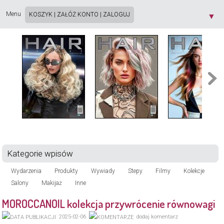
Strona używa plików cookie. Korzystając ze strony wyrażasz zgodę na używanie plików
cookie, zgodnie z aktualnymi ustawieniami przeglądarki. Dowiedz się więcej o
Polityce
Menu
KOSZYK
|
ZAŁÓŻ KONTO
|
ZALOGUJ
▼
Prywatności
[X]
Kategorie wpisów
Wydarzenia
Produkty
Wywiady
Stepy
Filmy
Kolekcje
Salony
Makijaż
Inne
MOROCCANOIL kolekcja przywrócenie równowagi
2025-02-06
dodaj komentarz