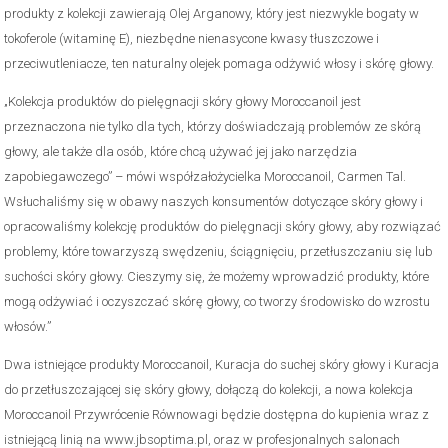
produkty z kolekcji zawierają Olej Arganowy, który jest niezwykle bogaty w
tokoferole (witaminę E), niezbędne nienasycone kwasy tłuszczowe i
przeciwutleniacze, ten naturalny olejek pomaga odżywić włosy i skórę głowy.
„Kolekcja produktów do pielęgnacji skóry głowy Moroccanoil jest
przeznaczona nie tylko dla tych, którzy doświadczają problemów ze skórą
głowy, ale także dla osób, które chcą używać jej jako narzędzia
zapobiegawczego” – mówi współzałożycielka Moroccanoil, Carmen Tal.
Wsłuchaliśmy się w obawy naszych konsumentów dotyczące skóry głowy i
opracowaliśmy kolekcję produktów do pielęgnacji skóry głowy, aby rozwiązać
problemy, które towarzyszą swędzeniu, ściągnięciu, przetłuszczaniu się lub
suchości skóry głowy. Cieszymy się, że możemy wprowadzić produkty, które
mogą odżywiać i oczyszczać skórę głowy, co tworzy środowisko do wzrostu
włosów.”
Dwa istniejące produkty Moroccanoil, Kuracja do suchej skóry głowy i Kuracja
do przetłuszczającej się skóry głowy, dołączą do kolekcji, a nowa kolekcja
Moroccanoil Przywrócenie Równowagi będzie dostępna do kupienia wraz z
istniejącą linią na www.jbsoptima.pl, oraz w profesjonalnych salonach