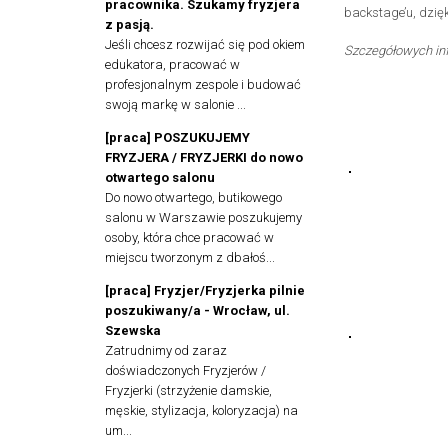
pracownika. Szukamy fryzjera
backstage’u, dzię
z pasją.
Jeśli chcesz rozwijać się pod okiem
Szczegółowych inf
edukatora, pracować w
profesjonalnym zespole i budować
swoją markę w salonie ...
[praca] POSZUKUJEMY
FRYZJERA / FRYZJERKI do nowo
otwartego salonu
Do nowo otwartego, butikowego
salonu w Warszawie poszukujemy
osoby, która chce pracować w
miejscu tworzonym z dbałoś...
[praca] Fryzjer/Fryzjerka pilnie
poszukiwany/a - Wrocław, ul.
Szewska
Zatrudnimy od zaraz
doświadczonych Fryzjerów /
Fryzjerki (strzyżenie damskie,
męskie, stylizacja, koloryzacja) na
um...