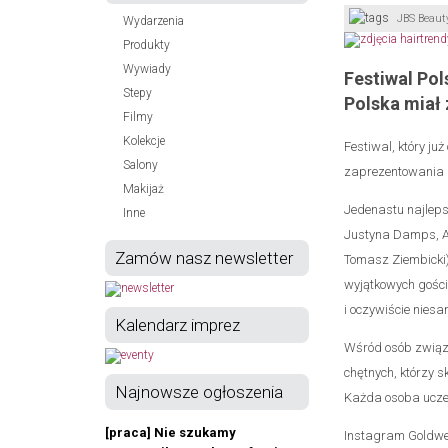
JBS Beaut
Wydarzenia
Produkty
Wywiady
Festiwal Pol
Stepy
Polska miał
Filmy
Kolekcje
Festiwal, który już
Salony
zaprezentowania k
Makijaż
Jedenastu najleps
Inne
Justyna Damps, Ad
Zamów nasz newsletter
Tomasz Ziembicki) 
wyjątkowych gości
i oczywiście niesa
Kalendarz imprez
Wśród osób związa
chętnych, którzy s
Najnowsze ogłoszenia
Każda osoba uczes
[praca] Nie szukamy
Instagram Goldwell