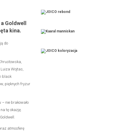
 a Goldwell
ęta kina.
ją do
 Chrustowska,
 Luiza Wojtas,
i blask
w, pięknych fryzur
w – nie brakowało
na tę okazję.
Goldwell.
 oraz atmosferę