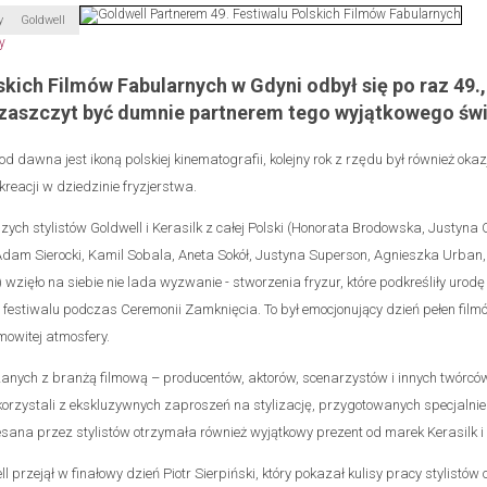
y
Goldwell
skich Filmów Fabularnych w Gdyni odbył się po raz 49.,
 zaszczyt być dumnie partnerem tego wyjątkowego świ
 od dawna jest ikoną polskiej kinematografii, kolejny rok z rzędu był również okaz
reacji w dziedzinie fryzjerstwa.
zych stylistów Goldwell i Kerasilk z całej Polski (Honorata Brodowska, Justyna
am Sierocki, Kamil Sobala, Aneta Sokół, Justyna Superson, Agnieszka Urban,
wzięło na siebie nie lada wyzwanie - stworzenia fryzur, które podkreśliły urodę 
 festiwalu podczas Ceremonii Zamknięcia. To był emocjonujący dzień pełen filmó
mowitej atmosfery.
nych z branżą filmową – producentów, aktorów, scenarzystów i innych twórcó
korzystali z ekskluzywnych zaproszeń na stylizację, przygotowanych specjalnie 
ana przez stylistów otrzymała również wyjątkowy prezent od marek Kerasilk i 
 przejął w finałowy dzień Piotr Sierpiński, który pokazał kulisy pracy stylistów