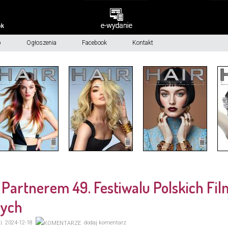
p
Ogłoszenia
Facebook
Kontakt
 Partnerem 49. Festiwalu Polskich Fi
nych
2024-12-18
dodaj komentarz