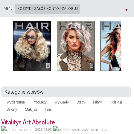
Strona używa plików cookie. Korzystając ze strony wyrażasz zgodę na używanie plików
cookie, zgodnie z aktualnymi ustawieniami przeglądarki. Dowiedz się więcej o
Polityce
Menu
KOSZYK
|
ZAŁÓŻ KONTO
|
ZALOGUJ
▼
Prywatności
[X]
Kategorie wpisów
Wydarzenia
Produkty
Wywiady
Stepy
Filmy
Kolekcje
Salony
Makijaż
Inne
Vitalitys Art Absolute
2025-03-05
dodaj komentarz