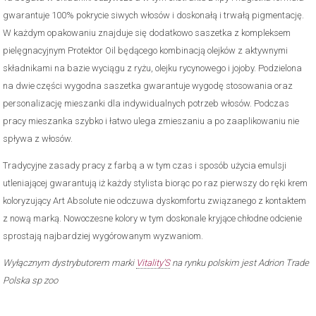
gwarantuje 100% pokrycie siwych włosów i doskonałą i trwałą pigmentację.
W każdym opakowaniu znajduje się dodatkowo saszetka z kompleksem
pielęgnacyjnym Protektor Oil będącego kombinacją olejków z aktywnymi
składnikami na bazie wyciągu z ryżu, olejku rycynowego i jojoby. Podzielona
na dwie części wygodna saszetka gwarantuje wygodę stosowania oraz
personalizację mieszanki dla indywidualnych potrzeb włosów. Podczas
pracy mieszanka szybko i łatwo ulega zmieszaniu a po zaaplikowaniu nie
spływa z włosów.
Tradycyjne zasady pracy z farbą a w tym czas i sposób użycia emulsji
utleniającej gwarantują iż każdy stylista biorąc po raz pierwszy do ręki krem
koloryzujący Art Absolute nie odczuwa dyskomfortu związanego z kontaktem
z nową marką. Nowoczesne kolory w tym doskonale kryjące chłodne odcienie
sprostają najbardziej wygórowanym wyzwaniom.
Wyłącznym dystrybutorem marki
Vitality’S
na rynku polskim jest Adrion Trade
Polska sp zoo