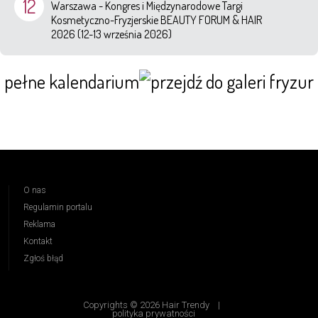
12
Warszawa - Kongres i Międzynarodowe Targi
Kosmetyczno-Fryzjerskie BEAUTY FORUM & HAIR
2026 (12-13 września 2026)
pełne kalendarium
O nas
Regulamin portalu
Reklama
Kontakt
Zgłoś błąd
Copyrights © 2026 Hair Trendy
|
polityka prywatności