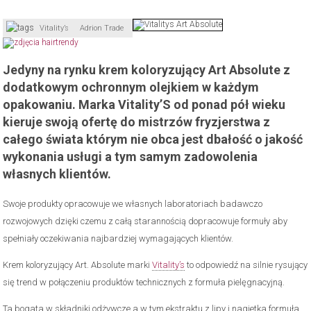
Vitality’s
Adrion Trade
Jedyny na rynku krem koloryzujący Art Absolute z
dodatkowym ochronnym olejkiem w każdym
opakowaniu. Marka Vitality’S od ponad pół wieku
kieruje swoją ofertę do mistrzów fryzjerstwa z
całego świata którym nie obca jest dbałość o jakość
wykonania usługi a tym samym zadowolenia
własnych klientów.
Swoje produkty opracowuje we własnych laboratoriach badawczo
rozwojowych dzięki czemu z całą starannością dopracowuje formuły aby
spełniały oczekiwania najbardziej wymagających klientów.
Krem koloryzujący Art. Absolute marki
Vitality’s
to odpowiedź na silnie rysujący
się trend w połączeniu produktów technicznych z formuła pielęgnacyjną.
Ta bogata w składniki odżywcze a w tym ekstraktu z lipy i nagietka formuła