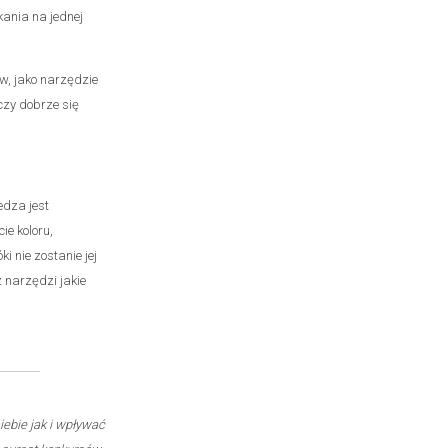
ania na jednej
w, jako narzędzie
 czy dobrze się
edza jest
ie koloru,
i nie zostanie jej
 narzędzi jakie
iebie jak i wpływać