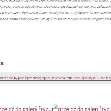
Fryzjer działający czynnie na praktyczne wszystkich płaszczyznach fryzjerstwa.
cujący przy sesjach zdjęciowych, teledyskach, produkcjach serialowych, pokazac
ia w konkursach fryzjerskich. Autor własnej linii kosmetyków oraz kreator trendó
ył do teamu szkoleniowego Vitality’S Polska prezentując autorski program szkol
ze
rzejdź do galerii fryzur