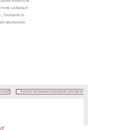
 Laureat konkursów
h mody i pokazach
w „Tworzenie to
eń dla klientów