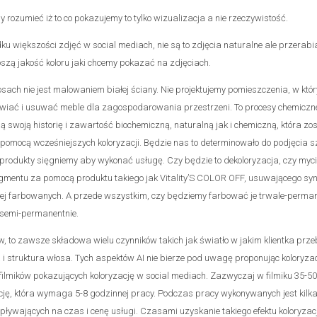
rozumieć iż to co pokazujemy to tylko wizualizacja a nie rzeczywistość.
ku większości zdjęć w social mediach, nie są to zdjęcia naturalne ale przerab
noszą jakość koloru jaki chcemy pokazać na zdjęciach.
osach nie jest malowaniem białej ściany. Nie projektujemy pomieszczenia, w k
tawiać i usuwać meble dla zagospodarowania przestrzeni. To procesy chemicz
ą swoją historię i zawartość biochemiczną, naturalną jak i chemiczną, która zo
mocą wcześniejszych koloryzacji. Będzie nas to determinowało do podjęcia sz
e produkty sięgniemy aby wykonać usługę. Czy będzie to dekoloryzacja, czy myci
mentu za pomocą produktu takiego jak Vitality’S COLOR OFF, usuwającego syn
j farbowanych. A przede wszystkim, czy będziemy farbować je trwale-permane
 semi-permanentnie.
w, to zawsze składowa wielu czynników takich jak światło w jakim klientka prz
i struktura włosa. Tych aspektów AI nie bierze pod uwagę proponując koloryzację
 filmików pokazujących koloryzację w social mediach. Zazwyczaj w filmiku 35-
cję, która wymaga 5-8 godzinnej pracy. Podczas pracy wykonywanych jest kilk
pływających na czas i cenę usługi. Czasami uzyskanie takiego efektu koloryzacji