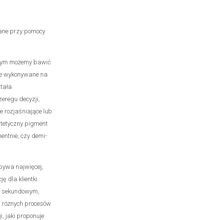
iane przy pomocy
tórym możemy bawić
ne wykonywane na
stała
eregu decyzji,
e rozjaśniające lub
tetyczny pigment
ntnie, czy demi-
ebywa najwięcej,
 dla klientki.
50 sekundowym,
a różnych procesów
, jaki proponuje