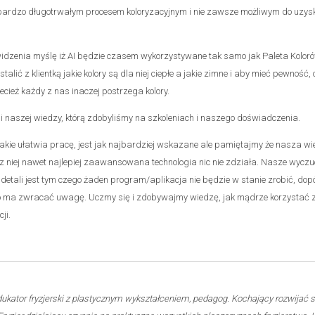
ardzo długotrwałym procesem koloryzacyjnym i nie zawsze możliwym do uzysk
idzenia myślę iż AI będzie czasem wykorzystywane tak samo jak Paleta Koloró
talić z klientką jakie kolory są dla niej ciepłe a jakie zimne i aby mieć pewność,
cież każdy z nas inaczej postrzega kolory.
 i naszej wiedzy, którą zdobyliśmy na szkoleniach i naszego doświadczenia.
akie ułatwia pracę, jest jak najbardziej wskazane ale pamiętajmy że nasza wi
z niej nawet najlepiej zaawansowana technologia nic nie zdziała. Nasze wyczuc
 detali jest tym czego żaden program/aplikacja nie będzie w stanie zrobić, dopók
o ma zwracać uwagę. Uczmy się i zdobywajmy wiedzę, jak mądrze korzystać z
ji.
ukator fryzjerski z plastycznym wykształceniem, pedagog. Kochający rozwijać s