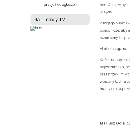
przejdź do ogłoszeń
nam AI może być b
wizycie.
Hair Trendy TV
Z mojego punktu w
pomocnicze, aby us
rozumiemy, bo prze
AI nie zastąpi nas
Każde narzędzie j
najważniejsza, be
przestrzeni, mikro
wpisany kod na c
mamy do dyspozyc
Mariusz Gola
.
Ed