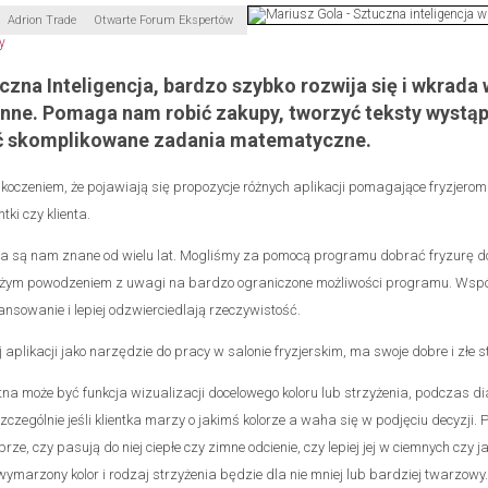
Adrion Trade
Otwarte Forum Ekspertów
uczna Inteligencja, bardzo szybko rozwija się i wkrada
enne. Pomaga nam robić zakupy, tworzyć teksty wystąp
ć skomplikowane zadania matematyczne.
koczeniem, że pojawiają się propozycje różnych aplikacji pomagające fryzjerom
ntki czy klienta.
 są nam znane od wielu lat. Mogliśmy za pomocą programu dobrać fryzurę do
dużym powodzeniem z uwagi na bardzo ograniczone możliwości programu. Wspó
nsowanie i lepiej odzwierciedlają rzeczywistość.
 aplikacji jako narzędzie do pracy w salonie fryzjerskim, ma swoje dobre i złe s
a może być funkcja wizualizacji docelowego koloru lub strzyżenia, podczas di
zczególnie jeśli klientka marzy o jakimś kolorze a waha się w podjęciu decyzji. 
obrze, czy pasują do niej ciepłe czy zimne odcienie, czy lepiej jej w ciemnych czy 
wymarzony kolor i rodzaj strzyżenia będzie dla nie mniej lub bardziej twarzowy.