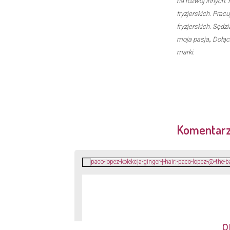
na rozwój innych. 
fryzjerskich. Pra
fryzjerskich. Sędz
moja pasja„ Dołącz
marki.
Komentar
p