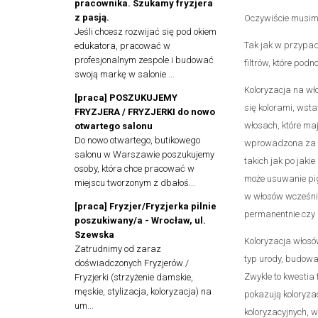
pracownika. Szukamy fryzjera
z pasją.
Oczywiście musimy 
Jeśli chcesz rozwijać się pod okiem
Tak jak w przypad
edukatora, pracować w
profesjonalnym zespole i budować
filtrów, które pod
swoją markę w salonie ...
Koloryzacja na wł
[praca] POSZUKUJEMY
się kolorami, ws
FRYZJERA / FRYZJERKI do nowo
włosach, które maj
otwartego salonu
Do nowo otwartego, butikowego
wprowadzona za po
salonu w Warszawie poszukujemy
takich jak po jaki
osoby, która chce pracować w
może usuwanie pig
miejscu tworzonym z dbałoś...
w włosów wcześnie
[praca] Fryzjer/Fryzjerka pilnie
permanentnie czy
poszukiwany/a - Wrocław, ul.
Szewska
Koloryzacja włosó
Zatrudnimy od zaraz
typ urody, budowa 
doświadczonych Fryzjerów /
Zwykle to kwestia
Fryzjerki (strzyżenie damskie,
męskie, stylizacja, koloryzacja) na
pokazują koloryza
um...
koloryzacyjnych, w