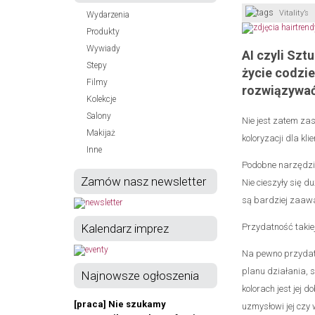
Vitality’s
Wydarzenia
Produkty
Wywiady
AI czyli Szt
Stepy
życie codzi
Filmy
rozwiązywa
Kolekcje
Salony
Nie jest zatem zas
Makijaż
koloryzacji dla klie
Inne
Podobne narzędzia
Zamów nasz newsletter
Nie cieszyły się 
są bardziej zaawa
Kalendarz imprez
Przydatność takiej
Na pewno przydatn
planu działania, s
Najnowsze ogłoszenia
kolorach jest jej d
[praca] Nie szukamy
uzmysłowi jej czy 