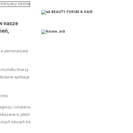
 w nasze
ień,
 w personalizacji
 kształtu twarzy.
łczesne aplikacje
trony.
agnozy i ustalania
Pokazanie w jakich
jasnych włosach itd,