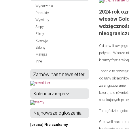
Wydarzenia
2024 rok ozn
Produkty
włosów Gold
Wywiady
wdzięczności
Stepy
nieogranic
Filmy
Kolekcje
Od chwili swojego
Salony
połysku. Wasza ni
Makijaż
branży fryzjerskiej
Inne
Topchic to rozwiąz
Zamów nasz newsletter
do 88% składnikó
zaangażowanie mar
koloru, ale równie
Kalendarz imprez
oczekujących prec
To pięćdziesięciole
Najnowsze ogłoszenia
Goldwell nadal id
[praca] Nie szukamy
będziecie mogli po