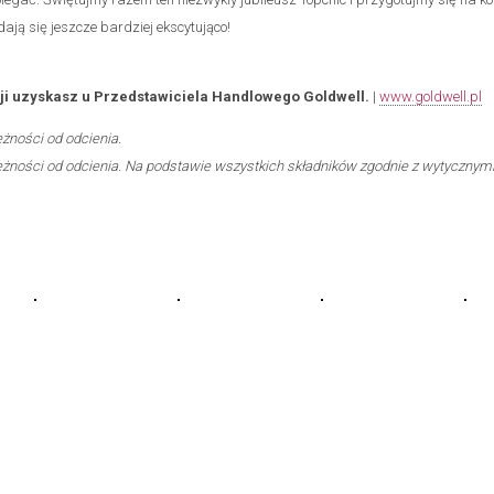
dają się jeszcze bardziej ekscytująco!
ji uzyskasz u Przedstawiciela Handlowego Goldwell.
|
www.goldwell.pl
eżności od odcienia.
eżności od odcienia. Na podstawie wszystkich składników zgodnie z wytycznym