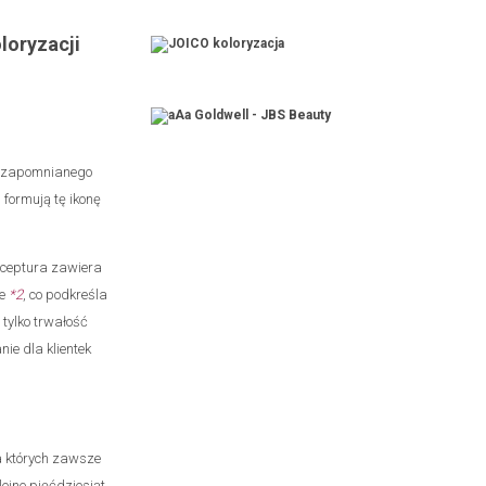
loryzacji
i
niezapomnianego
formują tę ikonę
receptura zawiera
ne
*2
, co podkreśla
tylko trwałość
ie dla klientek
a których zawsze
lejne pięćdziesiąt