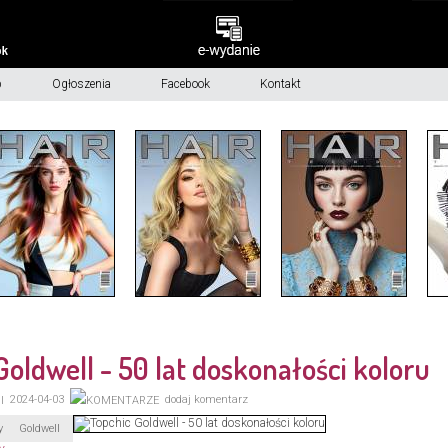
p
Ogłoszenia
Facebook
Kontakt
Goldwell - 50 lat doskonałości koloru
2024-04-03
dodaj komentarz
y
Goldwell