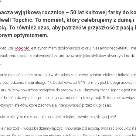
acza wyjątkową rocznicę – 50 lat kultowej farby do ko
well Topchic. To moment, który celebrujemy z dumą i
ą. To również czas, aby patrzeć w przyszłość z pasją 
zonym optymizmem.
 debiutu
Topchic
jest synonimem doskonałości koloru, niezawodnego efektu i 
eustanna pasja, kreatywność i zaangażowanie jako stylistów stworzyły i nadal 
.
anie dla osób, które pragną trwałej koloryzacji o wyrazistym efekcie. Unikalna 
w pochodzenia naturalnego
*1
. Dodatkowo aż 94% formuły jest biodegradowal
ki w zrównoważone podejście do środowiska. Kluczową cechą Topchic jest nie 
ż zdolność do wyraźnego i mocnego wzmocnienia koloryzacji. To idealne rozwiązan
yzyjnych efektów, które zachowają intensywność przez długi czas.
cie to nie tylko rocznica, ale początek kolejnej, równie ekscytującej ery!
zie naprzód – wciąż będziemy łączyć innowacje z tradycją, tworząc produkty, n
legać. Świętujmy razem ten niezwykły jubileusz Topchic i przygotujmy się na ko