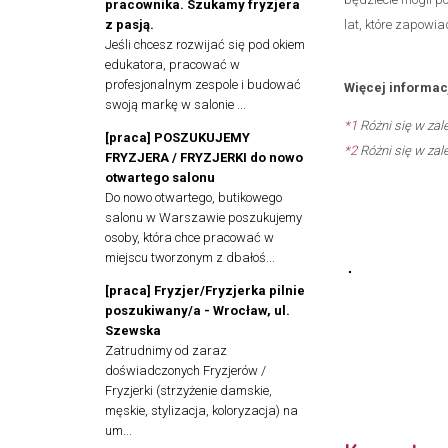
pracownika. Szukamy fryzjera
z pasją.
lat, które zapowia
Jeśli chcesz rozwijać się pod okiem
edukatora, pracować w
profesjonalnym zespole i budować
Więcej informac
swoją markę w salonie ...
*1
Różni się w zal
[praca] POSZUKUJEMY
*2
Różni się w zal
FRYZJERA / FRYZJERKI do nowo
otwartego salonu
Do nowo otwartego, butikowego
salonu w Warszawie poszukujemy
osoby, która chce pracować w
miejscu tworzonym z dbałoś...
[praca] Fryzjer/Fryzjerka pilnie
poszukiwany/a - Wrocław, ul.
Szewska
Zatrudnimy od zaraz
doświadczonych Fryzjerów /
Fryzjerki (strzyżenie damskie,
męskie, stylizacja, koloryzacja) na
um...