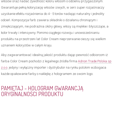
włosów oraz nadać żywotność koloru włosom o odcieniu przygaszonym.
Gwarantuje pełną koloryzację włosów siwych, w serii super rozjaśniaczy
uzyskanie efektu rozjaśnienia do 4 - 5 tonów nadając naturalny i jednolity
odcień. Kompozycja farb zawiera składniki o działaniu chroniącym i
zmiękczającym, nie podrażnia skóry głowy, włosy są miękkie i błyszczące, a
kolor trwały i intensywny. Pomimo ciągłego rozwoju i unowocześnianiu
produktu na przestrzeni lat Color Cream nieprzerwanie cieszy się wielkim
uznaniem kolorystów w całym kraju.
Aby zagwarantować idealną jakość produktu dając pewność odbiorcom iż
farba Color Cream pochodzi z legalnego źródła firma
Adrion Trade Polska sp
z.o.o
. jedyny i wyłączny importer i dystrybutor na rynku polskim wzbogaca
każde opakowanie farby o naklejkę z hologramem ze swoim logo.
PAMIĘTAJ - HOLOGRAM GWARANCJĄ
ORYGINALNOŚCI PRODUKTU