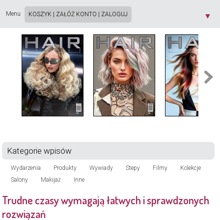
Strona używa plików cookie. Korzystając ze strony wyrażasz zgodę na używanie plików
cookie, zgodnie z aktualnymi ustawieniami przeglądarki. Dowiedz się więcej o
Polityce
Menu
KOSZYK
|
ZAŁÓŻ KONTO
|
ZALOGUJ
▼
Prywatności
[X]
Kategorie wpisów
Wydarzenia
Produkty
Wywiady
Stepy
Filmy
Kolekcje
Salony
Makijaż
Inne
Trudne czasy wymagają łatwych i sprawdzonych
rozwiązań