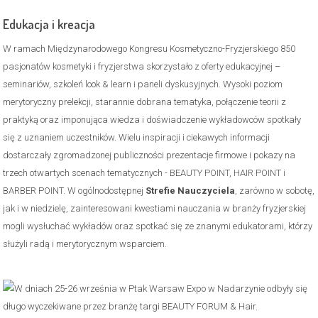
Edukacja i kreacja
W ramach Międzynarodowego Kongresu Kosmetyczno-Fryzjerskiego 850
pasjonatów kosmetyki i fryzjerstwa skorzystało z oferty edukacyjnej –
seminariów, szkoleń look & learn i paneli dyskusyjnych. Wysoki poziom
merytoryczny prelekcji, starannie dobrana tematyka, połączenie teorii z
praktyką oraz imponująca wiedza i doświadczenie wykładowców spotkały
się z uznaniem uczestników. Wielu inspiracji i ciekawych informacji
dostarczały zgromadzonej publiczności prezentacje firmowe i pokazy na
trzech otwartych scenach tematycznych - BEAUTY POINT, HAIR POINT i
BARBER POINT. W ogólnodostępnej
Strefie Nauczyciela
, zarówno w sobotę,
jak i w niedzielę, zainteresowani kwestiami nauczania w branży fryzjerskiej
mogli wysłuchać wykładów oraz spotkać się ze znanymi edukatorami, którzy
służyli radą i merytorycznym wsparciem.