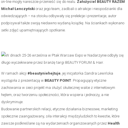
on-line mogły nareszcie przenieść się do realu.
Założyciel BEAUTY RAZEM
Michał Łenczyński
oraz jego team, zadbali o atrakcje i niespodzianki dla
odwiedzających – na stoisku odbywały się prelekcje i prezentacje, autor
podpisywał także swoją niedawno wydaną książkę. Na ściankach wykonano
setki zdjęć upamiętniających spotkanie.
W ramach akcji
#beautyniehejtuje
, jej inicjatorka Sandra Lewińska
wystąpiła z prezentacją w
BEAUTY POINT
. Propagujący etyczne
zachowania w sieci projekt ma służyć skutecznej walce z internetowym
hejtem, oraz tworzeniu społeczności, która wspiera i jednoczy, a nie
dyskryminuje.
Budowanie partnerskich relacji, etyczne działania biznesowe, marketing
społecznie zaangażowany, siła interakcji międzyludzkich to kwestie, które
zawsze podkreślane są na wydarzeniach organizowanych przez
Health