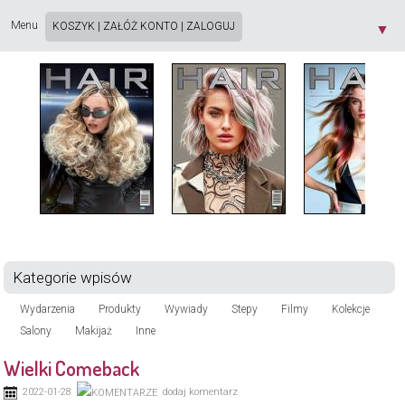
Strona używa plików cookie. Korzystając ze strony wyrażasz zgodę na używanie plików
cookie, zgodnie z aktualnymi ustawieniami przeglądarki. Dowiedz się więcej o
Polityce
Menu
KOSZYK
|
ZAŁÓŻ KONTO
|
ZALOGUJ
▼
Prywatności
[X]
Kategorie wpisów
Wydarzenia
Produkty
Wywiady
Stepy
Filmy
Kolekcje
Salony
Makijaż
Inne
Wielki Comeback
2022-01-28
dodaj komentarz