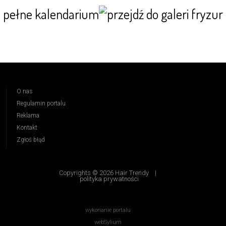
pełne kalendarium
O nas
Regulamin portalu
Reklama
Kontakt
Zgłoś błąd
Copyrights © 2026 Hair Trendy
|
polityka prywatności
wykonanie portalu
webSylium