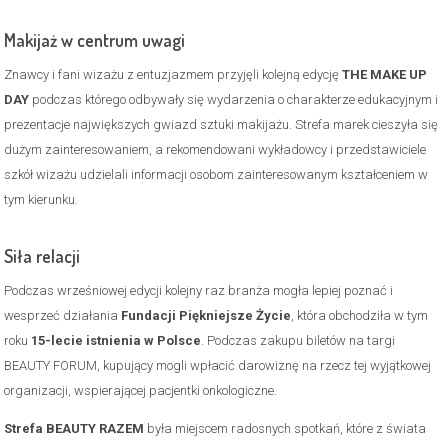
Makijaż w centrum uwagi
Znawcy i fani wizażu z entuzjazmem przyjęli kolejną edycję
THE MAKE UP
DAY
podczas którego odbywały się wydarzenia o charakterze edukacyjnym i
prezentacje największych gwiazd sztuki makijażu. Strefa marek cieszyła się
dużym zainteresowaniem, a rekomendowani wykładowcy i przedstawiciele
szkół wizażu udzielali informacji osobom zainteresowanym kształceniem w
tym kierunku.
Siła relacji
Podczas wrześniowej edycji kolejny raz branża mogła lepiej poznać i
wesprzeć działania
Fundacji Piękniejsze Życie
, która obchodziła w tym
roku
15-lecie istnienia w Polsce
. Podczas zakupu biletów na targi
BEAUTY FORUM, kupujący mogli wpłacić darowiznę na rzecz tej wyjątkowej
organizacji, wspierającej pacjentki onkologiczne.
Strefa BEAUTY RAZEM
była miejscem radosnych spotkań, które z świata