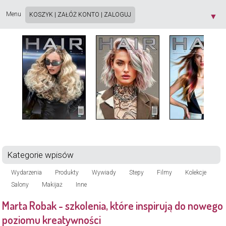
Strona używa plików cookie. Korzystając ze strony wyrażasz zgodę na używanie plików
cookie, zgodnie z aktualnymi ustawieniami przeglądarki. Dowiedz się więcej o
Polityce
Menu
KOSZYK
|
ZAŁÓŻ KONTO
|
ZALOGUJ
▼
Prywatności
[X]
Kategorie wpisów
Wydarzenia
Produkty
Wywiady
Stepy
Filmy
Kolekcje
Salony
Makijaż
Inne
Marta Robak - szkolenia, które inspirują do nowego
poziomu kreatywności