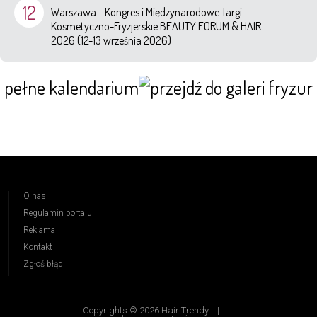
12
Warszawa - Kongres i Międzynarodowe Targi
Kosmetyczno-Fryzjerskie BEAUTY FORUM & HAIR
2026 (12-13 września 2026)
pełne kalendarium
O nas
Regulamin portalu
Reklama
Kontakt
Zgłoś błąd
Copyrights © 2026 Hair Trendy
|