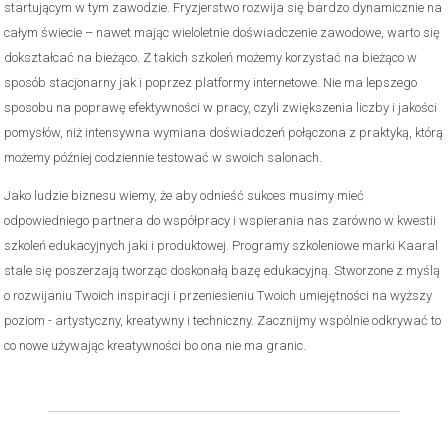
startującym w tym zawodzie. Fryzjerstwo rozwija się bardzo dynamicznie na
całym świecie – nawet mając wieloletnie doświadczenie zawodowe, warto się
dokształcać na bieżąco. Z takich szkoleń możemy korzystać na bieżąco w
sposób stacjonarny jak i poprzez platformy internetowe. Nie ma lepszego
sposobu na poprawę efektywności w pracy, czyli zwiększenia liczby i jakości
pomysłów, niż intensywna wymiana doświadczeń połączona z praktyką, którą
możemy później codziennie testować w swoich salonach.
Jako ludzie biznesu wiemy, że aby odnieść sukces musimy mieć
odpowiedniego partnera do współpracy i wspierania nas zarówno w kwestii
szkoleń edukacyjnych jaki i produktowej. Programy szkoleniowe marki Kaaral
stale się poszerzają tworząc doskonałą bazę edukacyjną. Stworzone z myślą
o rozwijaniu Twoich inspiracji i przeniesieniu Twoich umiejętności na wyższy
poziom - artystyczny, kreatywny i techniczny. Zacznijmy wspólnie odkrywać to
co nowe używając kreatywności bo ona nie ma granic.