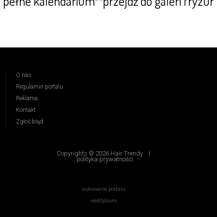
pełne kalendarium
O nas
Regulamin portalu
Reklama
Kontakt
Zgłoś błąd
Copyrights © 2026 Hair Trendy
|
polityka prywatności
wykonanie portalu
webSylium