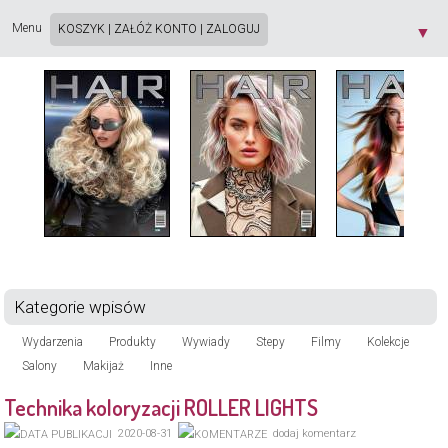
Strona używa plików cookie. Korzystając ze strony wyrażasz zgodę na używanie plików
cookie, zgodnie z aktualnymi ustawieniami przeglądarki. Dowiedz się więcej o
Polityce
Menu
KOSZYK
|
ZAŁÓŻ KONTO
|
ZALOGUJ
▼
Prywatności
[X]
Kategorie wpisów
Wydarzenia
Produkty
Wywiady
Stepy
Filmy
Kolekcje
Salony
Makijaż
Inne
Technika koloryzacji ROLLER LIGHTS
2020-08-31
dodaj komentarz