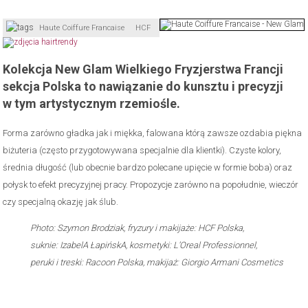
Haute Coiffure Francaise
HCF
Kolekcja New Glam Wielkiego Fryzjerstwa Francji
sekcja Polska to nawiązanie do kunsztu i precyzji
w tym artystycznym rzemiośle.
Forma zarówno gładka jak i miękka, falowana którą zawsze ozdabia piękna
biżuteria (często przygotowywana specjalnie dla klientki). Czyste kolory,
średnia długość (lub obecnie bardzo polecane upięcie w formie boba) oraz
połysk to efekt precyzyjnej pracy. Propozycje zarówno na popołudnie, wieczór
czy specjalną okazję jak ślub.
Photo: Szymon Brodziak, fryzury i makijaże: HCF Polska,
suknie: IzabelA ŁapińskA, kosmetyki: L’Oreal Professionnel,
peruki i treski: Racoon Polska, makijaż: Giorgio Armani Cosmetics