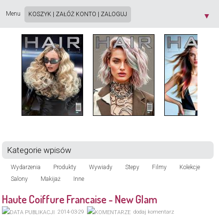
Strona używa plików cookie. Korzystając ze strony wyrażasz zgodę na używanie plików
cookie, zgodnie z aktualnymi ustawieniami przeglądarki. Dowiedz się więcej o
Polityce
Menu
KOSZYK
|
ZAŁÓŻ KONTO
|
ZALOGUJ
▼
Prywatności
[X]
Kategorie wpisów
Wydarzenia
Produkty
Wywiady
Stepy
Filmy
Kolekcje
Salony
Makijaż
Inne
Haute Coiffure Francaise - New Glam
2014-03-29
dodaj komentarz