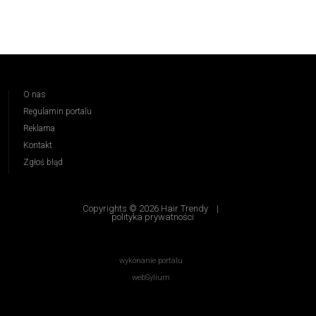
O nas
Regulamin portalu
Reklama
Kontakt
Zgłoś błąd
Copyrights © 2026 Hair Trendy
|
polityka prywatności
wykonanie portalu
webSylium