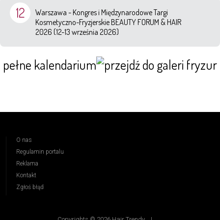
12
Warszawa - Kongres i Międzynarodowe Targi
Kosmetyczno-Fryzjerskie BEAUTY FORUM & HAIR
2026 (12-13 września 2026)
pełne kalendarium
O nas
Regulamin portalu
Reklama
Kontakt
Zgłoś błąd
Copyrights © 2026 Hair Trendy
|