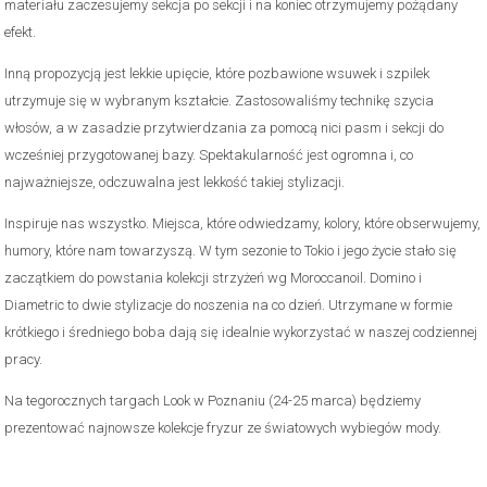
materiału zaczesujemy sekcja po sekcji i na koniec otrzymujemy pożądany
efekt.
Inną propozycją jest lekkie upięcie, które pozbawione wsuwek i szpilek
utrzymuje się w wybranym kształcie. Zastosowaliśmy technikę szycia
włosów, a w zasadzie przytwierdzania za pomocą nici pasm i sekcji do
wcześniej przygotowanej bazy. Spektakularność jest ogromna i, co
najważniejsze, odczuwalna jest lekkość takiej stylizacji.
Inspiruje nas wszystko. Miejsca, które odwiedzamy, kolory, które obserwujemy,
humory, które nam towarzyszą. W tym sezonie to Tokio i jego życie stało się
zaczątkiem do powstania kolekcji strzyżeń wg Moroccanoil. Domino i
Diametric to dwie stylizacje do noszenia na co dzień. Utrzymane w formie
krótkiego i średniego boba dają się idealnie wykorzystać w naszej codziennej
pracy.
Na tegorocznych targach Look w Poznaniu (24-25 marca) będziemy
prezentować najnowsze kolekcje fryzur ze światowych wybiegów mody.