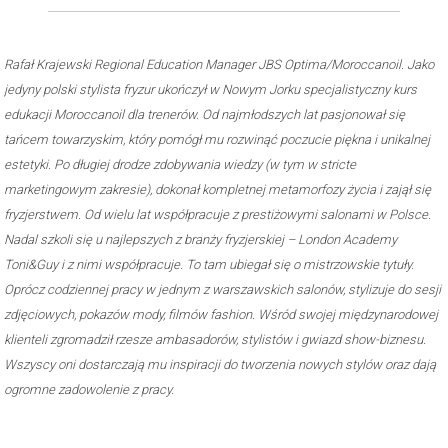
Rafał Krajewski Regional Education Manager JBS Optima/Moroccanoil. Jako
jedyny polski stylista fryzur ukończył w Nowym Jorku specjalistyczny kurs
edukacji Moroccanoil dla trenerów. Od najmłodszych lat pasjonował się
tańcem towarzyskim, który pomógł mu rozwinąć poczucie piękna i unikalnej
estetyki. Po długiej drodze zdobywania wiedzy (w tym w stricte
marketingowym zakresie), dokonał kompletnej metamorfozy życia i zajął się
fryzjerstwem. Od wielu lat współpracuje z prestiżowymi salonami w Polsce.
Nadal szkoli się u najlepszych z branży fryzjerskiej – London Academy
Toni&Guy i z nimi współpracuje. To tam ubiegał się o mistrzowskie tytuły.
Oprócz codziennej pracy w jednym z warszawskich salonów, stylizuje do sesji
zdjęciowych, pokazów mody, filmów fashion. Wśród swojej międzynarodowej
klienteli zgromadził rzesze ambasadorów, stylistów i gwiazd show-biznesu.
Wszyscy oni dostarczają mu inspiracji do tworzenia nowych stylów oraz dają
ogromne zadowolenie z pracy.