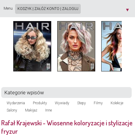
Strona używa plików cookie. Korzystając ze strony wyrażasz zgodę na używanie plików
cookie, zgodnie z aktualnymi ustawieniami przeglądarki. Dowiedz się więcej o
Polityce
Menu
KOSZYK
|
ZAŁÓŻ KONTO
|
ZALOGUJ
▼
Prywatności
[X]
Kategorie wpisów
Wydarzenia
Produkty
Wywiady
Stepy
Filmy
Kolekcje
Salony
Makijaż
Inne
Rafał Krajewski - Wiosenne koloryzacje i stylizacje
fryzur