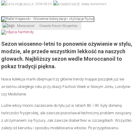
2018-05-23
dodaj komentarz
Moroccanoil
Otwarte Forum Ekspertów
Sezon wiosenno-letni to ponownie ożywienie w stylu,
modzie, ale przede wszystkim lekkość na naszych
głowach. Najbliższy sezon wedle Moroccanoil to
pokaz tradycji piękna.
Nowa kolekcja marki obejmuje trzy główne trendy mające początek już we
wrześniu ubiegłego roku przy okazji Fashion Week w Nowym Jorku, Londynie
czy Mediolanie.
Luźne włosy mocno zaczesane do tyłu już w latach 80. i 90. były domeną
twórczości fryzjerskiej, ale zawsze pozostawał techniczny problem związany
z utrzymaniem się fryzury. Jak zawsze diabeł tkwi w szczegółach. Wszystko
zależy od kierunku i sposobu modelowania włosów. Po przygotowaniu