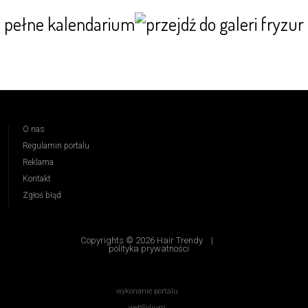
pełne kalendarium
O nas
Regulamin portalu
Reklama
Kontakt
Zgłoś błąd
Copyrights © 2026 Hair Trendy
|
polityka prywatności
wykonanie portalu
webSylium