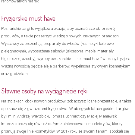
renomowanych marek!
Fryzjerskie must have
Poznańskie targi to wyjątkowa okazja, aby poznać szeroki przekrój
produktów, a także poszerzyć wiedzę o nowych, ciekawych brandach.
Wystawcy zaprezentują preparaty do włosów (kosmetyki kolorowe i
pielęgnacyjne), wyposażenie salonów (akcesoria, meble, materiały
higieniczne, ozdoby), wyroby perukarskie i inne „must have” w pracy fryzjera.
Ważną nowością będzie aleja barberów, wypełniona stylowymi kosmetykami
oraz gadżetami.
Sławne osoby na wyciągniecie ręki
Na stoiskach, obok nowych produktów, zobaczysz liczne prezentacje, a także
spotkasz się z gwiazdami fryzjerstwa. W ubiegłych latach gośćmi targów
byli m.in. Andrzej Wierzbicki, Tomasz Schmidt czy Maciej Maniewski.
Impreza cieszy się również dużym zainteresowaniem celebrytów, którzy
promują swoje linie kosmetyków. W 2017 roku ze swoimi fanami spotkali się