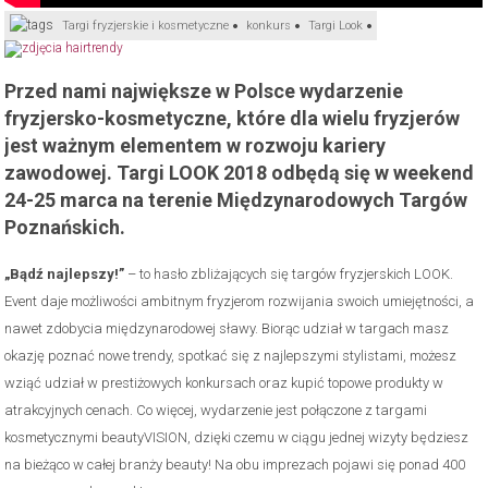
Targi fryzjerskie i kosmetyczne
konkurs
Targi Look
Przed nami największe w Polsce wydarzenie
fryzjersko-kosmetyczne, które dla wielu fryzjerów
jest ważnym elementem w rozwoju kariery
zawodowej. Targi LOOK 2018 odbędą się w weekend
24-25 marca na terenie Międzynarodowych Targów
Poznańskich.
„Bądź najlepszy!”
– to hasło zbliżających się targów fryzjerskich LOOK.
Event daje możliwości ambitnym fryzjerom rozwijania swoich umiejętności, a
nawet zdobycia międzynarodowej sławy. Biorąc udział w targach masz
okazję poznać nowe trendy, spotkać się z najlepszymi stylistami, możesz
wziąć udział w prestiżowych konkursach oraz kupić topowe produkty w
atrakcyjnych cenach. Co więcej, wydarzenie jest połączone z targami
kosmetycznymi beautyVISION, dzięki czemu w ciągu jednej wizyty będziesz
na bieżąco w całej branży beauty! Na obu imprezach pojawi się ponad 400