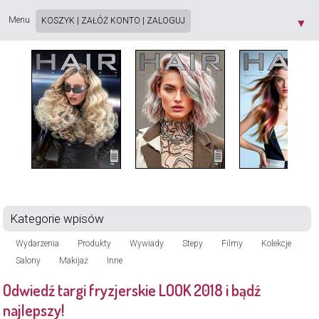
Strona używa plików cookie. Korzystając ze strony wyrażasz zgodę na używanie plików
cookie, zgodnie z aktualnymi ustawieniami przeglądarki. Dowiedz się więcej o
Polityce
Menu
KOSZYK
|
ZAŁÓŻ KONTO
|
ZALOGUJ
▼
Prywatności
[X]
Kategorie wpisów
Wydarzenia
Produkty
Wywiady
Stepy
Filmy
Kolekcje
Salony
Makijaż
Inne
Odwiedź targi fryzjerskie LOOK 2018 i bądź
najlepszy!