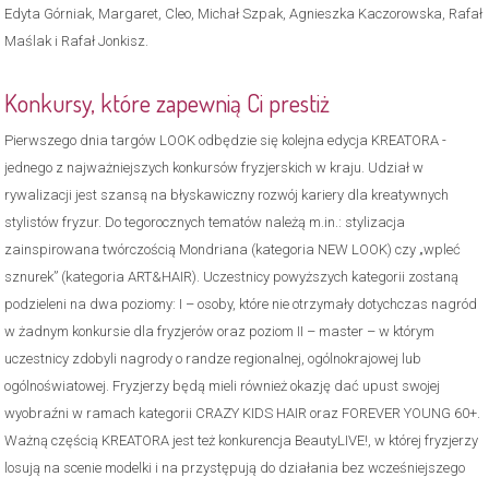
Edyta Górniak, Margaret, Cleo, Michał Szpak, Agnieszka Kaczorowska, Rafał
Maślak i Rafał Jonkisz.
Konkursy, które zapewnią Ci prestiż
Pierwszego dnia targów LOOK odbędzie się kolejna edycja KREATORA -
jednego z najważniejszych konkursów fryzjerskich w kraju. Udział w
rywalizacji jest szansą na błyskawiczny rozwój kariery dla kreatywnych
stylistów fryzur. Do tegorocznych tematów należą m.in.: stylizacja
zainspirowana twórczością Mondriana (kategoria NEW LOOK) czy „wpleć
sznurek” (kategoria ART&HAIR). Uczestnicy powyższych kategorii zostaną
podzieleni na dwa poziomy: I – osoby, które nie otrzymały dotychczas nagród
w żadnym konkursie dla fryzjerów oraz poziom II – master – w którym
uczestnicy zdobyli nagrody o randze regionalnej, ogólnokrajowej lub
ogólnoświatowej. Fryzjerzy będą mieli również okazję dać upust swojej
wyobraźni w ramach kategorii CRAZY KIDS HAIR oraz FOREVER YOUNG 60+.
Ważną częścią KREATORA jest też konkurencja BeautyLIVE!, w której fryzjerzy
losują na scenie modelki i na przystępują do działania bez wcześniejszego