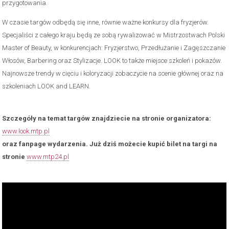
przygotowania.
W czasie targów odbędą się inne, równie ważne konkursy dla fryzjerów.
Specjaliści z całego kraju będą ze sobą rywalizować w Mistrzostwach Polski
Master of Beauty, w konkurencjach: Fryzjerstwo, Przedłużanie i Zagęszczanie
Włosów, Barbering oraz Stylizacje. LOOK to także miejsce szkoleń i pokazów.
Najnowsze trendy w cięciu i koloryzacji zobaczycie na scenie głównej oraz na
szkoleniach LOOK and LEARN.
Szczegóły na temat targów znajdziecie na stronie organizatora:
www.look.mtp.pl
oraz fanpage wydarzenia. Już dziś możecie kupić bilet na targi na
stronie
www.mtp24.pl