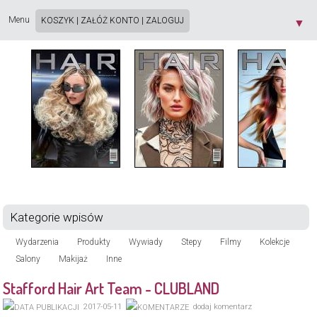
Strona używa plików cookie. Korzystając ze strony wyrażasz zgodę na używanie plików
cookie, zgodnie z aktualnymi ustawieniami przeglądarki. Dowiedz się więcej o
Polityce
Menu
KOSZYK
|
ZAŁÓŻ KONTO
|
ZALOGUJ
▼
Prywatności
[X]
Kategorie wpisów
Wydarzenia
Produkty
Wywiady
Stepy
Filmy
Kolekcje
Salony
Makijaż
Inne
Stafford Hair Art Team - CLUBLAND
2017-05-11
dodaj komentarz