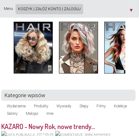
Strona używa plików cookie. Korzystając ze strony wyrażasz zgodę na używanie plików
cookie, zgodnie z aktualnymi ustawieniami przeglądarki. Dowiedz się więcej o
Polityce
Menu
KOSZYK
|
ZAŁÓŻ KONTO
|
ZALOGUJ
▼
Prywatności
[X]
Kategorie wpisów
Wydarzenia
Produkty
Wywiady
Stepy
Filmy
Kolekcje
Salony
Makijaż
Inne
KAZARO - Nowy Rok, nowe trendy…
2017-05-26
dodaj komentarz