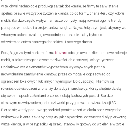
w tej chwili technologie produkcji są tak doskonałe, że firmy te są w stanie
spełnić prawie wszystkie życzenia klienta, co do formy, charakteru czy koloru
mebli. Bardzo często wpływ na nasze pomysły mają również ogólne trendy
panujące w modzie i u projektantów wnętrz. Najważniejszym jest, abyśmy we
własnym salonie czuli się swobodnie, naturalnie… aby było ono
odzwierciedleniem naszego charakteru i naszego ducha.
Podążając za tymi nurtami firma
Kazaro
oddaje swoim klientom nowe kolekcje
mebli, a także nieograniczone możliwości ich aranżacji kolorystycznych.
Dodatkowo wiele elementów wyposażenia wykonywanych jest na
indywidualne zamówienie klientów, przez co mogą je dopasować do
ograniczeń lokalowych lub innych wymogów. Do dyspozycji klientów są
również doświadczeni w branży doradcy i handlowcy, którzy chętnie dzielą
się swoimi spostrzeżeniami oraz udzielają fachowych porad. Bardzo
ciekawym rozwiązaniem jest możliwość przygotowania wizualizacji 3D.
Bierze się wtedy pod uwagę podział pomieszczeń w lokalu oraz wszystkie
wskazówki klienta, tak aby projekty jak najbardziej odzwierciedlały pierwotną
wizję klienta, a w przypadku jej braku stanowiły gotowy do wcielenia w życie