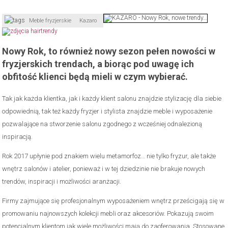
Meble fryzjerskie
Kazaro
Nowy Rok, to również nowy sezon pełen nowości w
fryzjerskich trendach, a biorąc pod uwagę ich
obfitość klienci będą mieli w czym wybierać.
Tak jak każda klientka, jak i każdy klient salonu znajdzie stylizację dla siebie
odpowiednią, tak też każdy fryzjer i stylista znajdzie meble i wyposażenie
pozwalające na stworzenie salonu zgodnego z wcześniej odnalezioną
inspiracją.
Rok 2017 upłynie pod znakiem wielu metamorfoz… nie tylko fryzur, ale także
wnętrz salonów i atelier, ponieważ i w tej dziedzinie nie brakuje nowych
trendów, inspiracji i możliwości aranżacji.
Firmy zajmujące się profesjonalnym wyposażeniem wnętrz prześcigają się w
promowaniu najnowszych kolekcji mebli oraz akcesoriów. Pokazują swoim
potencjalnym klientom jak wiele możliwości mają do zaoferowania. Stosowane