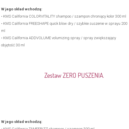
W jego skład wchodzą:
• KMS California COLORVITALITY shampoo / szampon chroniący kolor 300 ml
• KMS California FREESHAPE quick blow dry / szybkie suszenie w sprayu 200
ml
• KMS California ADDVOLUME volumizing spray / spray zwiększający
objętość 30 ml
.
Zestaw ZERO PUSZENIA.
W jego skład wchodzą:
• KMS California TAMEFRIZZ shampoo / szampon 300 ml