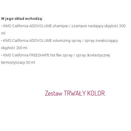
W jego skład wchodzą:
• KMS California ADDVOLUME shampoo / szampon nadający objętość 300
ml
• KMS California ADDVOLUME volumizing spray / spray zwiększający
objętość 200 ml
• KMS California FREESHAPE hot flex spray / spray do elastycznej
termostylizacji 30 ml
.
Zestaw TRWAŁY KOLOR.