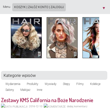
Strona używa plików cookie. Korzystając ze strony wyrażasz zgodę na używanie plików
cookie, zgodnie z aktualnymi ustawieniami przeglądarki. Dowiedz się więcej o
Polityce
Menu
KOSZYK
|
ZAŁÓŻ KONTO
|
ZALOGUJ
▼
Prywatności
[X]
Kategorie wpisów
Wydarzenia
Produkty
Wywiady
Stepy
Filmy
Kolekcje
Salony
Makijaż
Inne
Zestawy KMS California na Boże Narodzenie
2016-12-10
dodaj komentarz